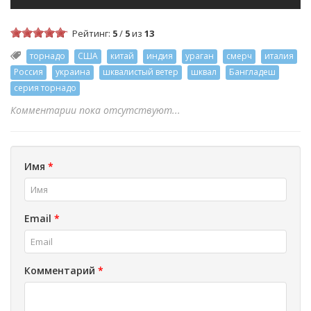
Рейтинг:
5
/
5
из
13
торнадо
США
китай
индия
ураган
смерч
италия
Россия
украина
шквалистый ветер
шквал
Бангладеш
серия торнадо
Комментарии пока отсутствуют...
Имя
*
Email
*
Комментарий
*