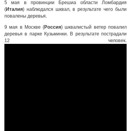
5 мая в провинции Брешиа области Ломбардия
(
Италия
) наблюдался шквал, в результате чего были
повалены деревья.
9 мая в Москве (
Россия
) шквалистый ветер повалил
деревья в парке Кузьминки. В результате пострадали
12 человек.