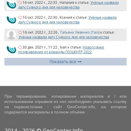
16 окт. 2022 г., 22:33
,
Наталия
к статье:
Учёные назвали
дату Судного дня для человечества
16 окт. 2022 г., 22:30
,
Ксения
к статье:
Учёные назвали
дату Судного дня для человечества
16 окт. 2022 г., 22:26
,
Татьяна Ужвенко (Tais)
к статье:
Учёные назвали дату Судного дня для человечества
30 дек. 2021 г., 11:22
,
Ivan
к статье:
Новогоднее
поздравление от команды ГЕОЦЕНТР 2022
Показать все
При тиражировании, копировании материалов и / или
использовании отрывков из них необходимо указывать ссылку
на первоисточник - сайт GeoCenter.info, на котором
содержатся материалы в полном объёме.
2014 - 2026 © GeoCenter.Info