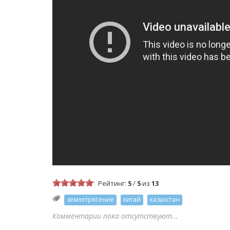
Рейтинг:
5
/
5
из
13
землетрясение
китай
казахстан
Комментарии пока отсутствуют...