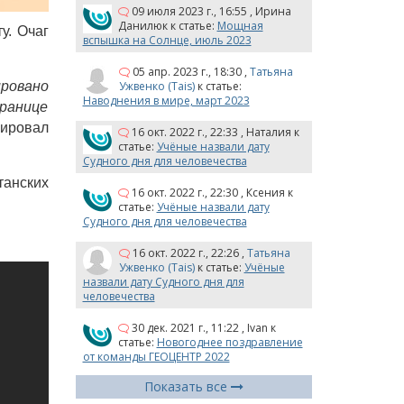
09 июля 2023 г., 16:55
,
Ирина
Данилюк
к статье:
Мощная
у. Очаг
вспышка на Солнце, июль 2023
05 апр. 2023 г., 18:30
,
Татьяна
Ужвенко (Tais)
к статье:
ровано
Наводнения в мире, март 2023
границе
ировал
16 окт. 2022 г., 22:33
,
Наталия
к
статье:
Учёные назвали дату
Судного дня для человечества
танских
16 окт. 2022 г., 22:30
,
Ксения
к
статье:
Учёные назвали дату
Судного дня для человечества
16 окт. 2022 г., 22:26
,
Татьяна
Ужвенко (Tais)
к статье:
Учёные
назвали дату Судного дня для
человечества
30 дек. 2021 г., 11:22
,
Ivan
к
статье:
Новогоднее поздравление
от команды ГЕОЦЕНТР 2022
Показать все