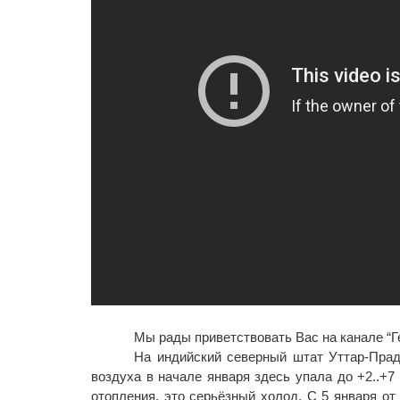
Мы рады приветствовать Вас на канале “Г
На индийский северный штат Уттар-Прад
воздуха в начале января здесь упала до +2..+7 
отопления, это серьёзный холод. С 5 января от