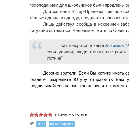
похолоданием для школьников были продлены з
Для жителей Уттар-Прадеша сейчас особ
тёплые одеяла и одежду, предлагают заночевать
Лишь действуя сообща в искренней забо
ситуации оставаться Человеком, жить по Совести
Как говорится в книге 
А.Новых "
свои усилия, люди смогут построить 
Истина".
Дорогие зрители! Если Вы хотите иметь 
планете, разрешите Ютубу отправлять Вам ув
 подписывайтесь на наш канал, пишите коммента
Рейтинг:
5
/
5
из
8
снег
похолодание