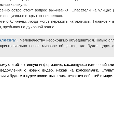
имние каникулы.
енно остро стоит вопрос выживания. Спасатели на улицах р
 в специально открытых ночлежках. 
те о ближнем, люди могут пережить катаклизмы. Главное - в
, пребывая на духовной волне. 
АллатРа"
, "Человечеству необходимо объединиться.Только спл
принципиально новое мировое общество, где будет царство
свежую и объективную информацию, касающуюся изменений клим
едомления о новых видео, нажав на колокольчик. Ставьте
рии и будьте в курсе новостных климатических событий в мире.