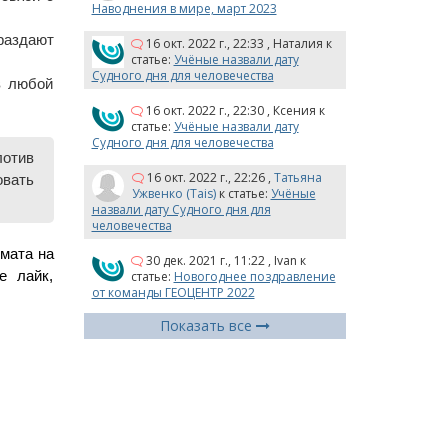
Наводнения в мире, март 2023
аздают 
16 окт. 2022 г., 22:33
,
Наталия
к
статье:
Учёные назвали дату
Судного дня для человечества
 любой 
16 окт. 2022 г., 22:30
,
Ксения
к
статье:
Учёные назвали дату
Судного дня для человечества
отив 
16 окт. 2022 г., 22:26
,
Татьяна
вать 
Ужвенко (Tais)
к статье:
Учёные
назвали дату Судного дня для
человечества
ата на 
30 дек. 2021 г., 11:22
,
Ivan
к
статье:
Новогоднее поздравление
 лайк, 
от команды ГЕОЦЕНТР 2022
Показать все