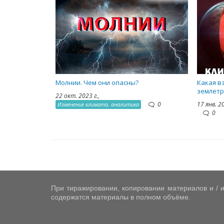
Молнии. Чем они опасны?
Какая в
землетр
22 окт. 2023 г.,
0
17 янв. 2
Изменение климата, аналитика
0
При тиражировании, копировании материалов и / и
содержатся материалы в полном объёме.