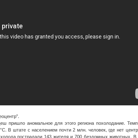
еоцентр”.
еш пришло аномальное для этого региона похолодание. Темпе
°C. В штате с населением почти 2 млн. человек, где нет центр
 холода пострадали 143 жителя и 700 бездомных животных. В 