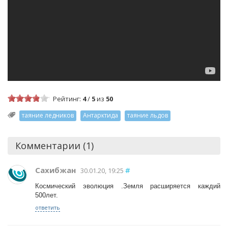
Рейтинг:
4
/
5
из
50
таяние ледников
Антарктида
таяние льдов
Комментарии (1)
Сахибжан
#
30.01.20, 19:25
Космический эволюция .Земля расширяется каждий
500лет.
ответить