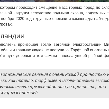
котором происходит смещение масс горных пород по скл
ельной нагрузки вследствие подмыва склона, подземных т
В ноябре 2020 года крупные оползни и камнепады наблюд
тровах.
рландии
ползень произошел возле ветряной электростанции Ми
 гибели и травмах людей не поступало. Торфяной оползень
оём пути деревья и тем самым нанесла ущерб рыбной ф
еотехнические явления с очень низкой прочностью 
ью. Как правило, торф имеет исключительно высок
шенным, имеет чрезвычайно низкую прочность, что
жущихся оползней.