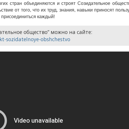
их стран объединяются и строят Созидательное общест
твие от того, что их труд, знания, навыки приносят польз
т присоединиться каждый!
ательное общество” можно на сайте:
ekt-sozidatelnoye-obshchestvo