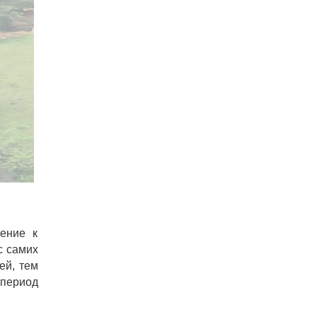
ение к
с самих
ей, тем
период