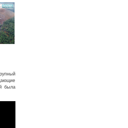
крупный
адающие
ой была