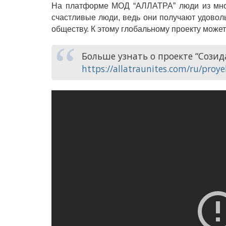
На платформе МОД “АЛЛАТРА” люди из мног
счастливые люди, ведь они получают удовольс
обществу. К этому глобальному проекту може
Больше узнать о проекте “Созид
https://allatraunites.com/ru/proy