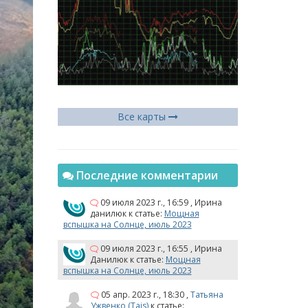
Все карты
Последние комментарии
09 июля 2023 г., 16:59
,
Ирина
данилюк
к статье:
Мощная
вспышка на Солнце, июль 2023
09 июля 2023 г., 16:55
,
Ирина
Данилюк
к статье:
Мощная
вспышка на Солнце, июль 2023
05 апр. 2023 г., 18:30
,
Татьяна
Ужвенко (Tais)
к статье: