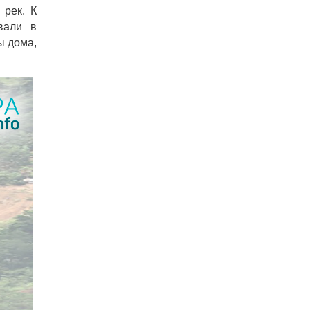
 рек. К
вали в
ы дома,