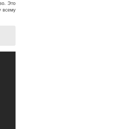
во. Это
у всему