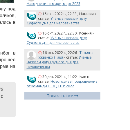
Наводнения в мире, март 2023
ону под
16 окт. 2022 г., 22:33
,
Наталия
к
олчков,
статье:
Учёные назвали дату
ались в
Судного дня для человечества
16 окт. 2022 г., 22:30
,
Ксения
к
статье:
Учёные назвали дату
Судного дня для человечества
16 окт. 2022 г., 22:26
,
Татьяна
нбог в
Ужвенко (Tais)
к статье:
Учёные
 прошёл
назвали дату Судного дня для
ерме на
человечества
30 дек. 2021 г., 11:22
,
Ivan
к
статье:
Новогоднее поздравление
от команды ГЕОЦЕНТР 2022
на
ое
Показать все