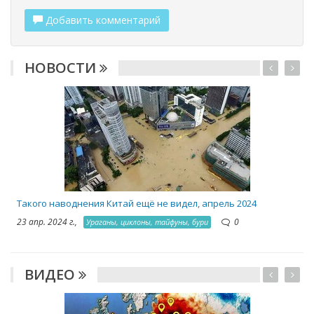
Добавить комментарий
НОВОСТИ
2
Такого наводнения Китай ещё не видел, апрель 2024
23 апр. 2024 г.,
0
Ураганы, циклоны, тайфуны, бури
ВИДЕО