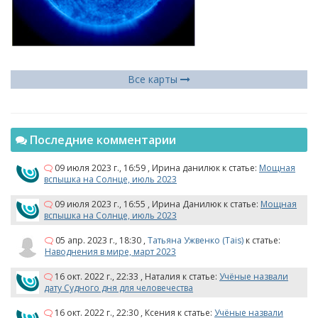
Все карты
Последние комментарии
09 июля 2023 г., 16:59
,
Ирина данилюк
к статье:
Мощная
вспышка на Солнце, июль 2023
09 июля 2023 г., 16:55
,
Ирина Данилюк
к статье:
Мощная
вспышка на Солнце, июль 2023
05 апр. 2023 г., 18:30
,
Татьяна Ужвенко (Tais)
к статье:
Наводнения в мире, март 2023
16 окт. 2022 г., 22:33
,
Наталия
к статье:
Учёные назвали
дату Судного дня для человечества
16 окт. 2022 г., 22:30
,
Ксения
к статье:
Учёные назвали