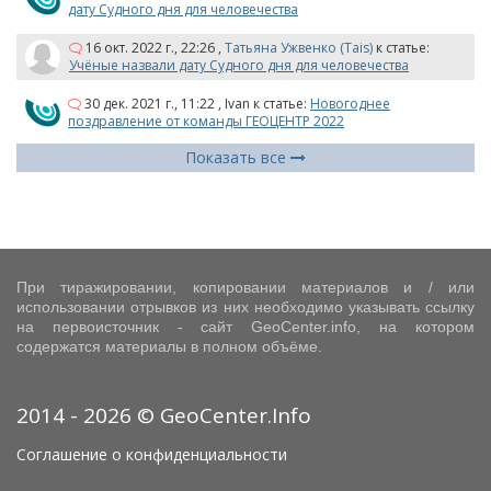
дату Судного дня для человечества
16 окт. 2022 г., 22:26
,
Татьяна Ужвенко (Tais)
к статье:
Учёные назвали дату Судного дня для человечества
30 дек. 2021 г., 11:22
,
Ivan
к статье:
Новогоднее
поздравление от команды ГЕОЦЕНТР 2022
Показать все
При тиражировании, копировании материалов и / или
использовании отрывков из них необходимо указывать ссылку
на первоисточник - сайт GeoCenter.info, на котором
содержатся материалы в полном объёме.
2014 - 2026 © GeoCenter.Info
Соглашение о конфиденциальности