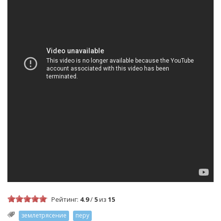
Рейтинг:
4.9
/
5
из
15
землетрясение
перу