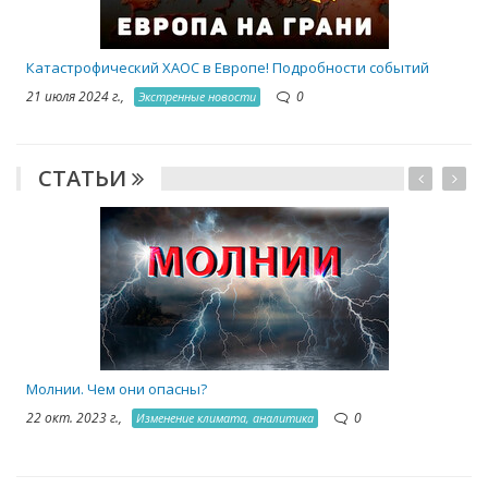
Катастрофический ХАОС в Европе! Подробности событий
21 июля 2024 г.,
0
Экстренные новости
СТАТЬИ
1
Молнии. Чем они опасны?
22 окт. 2023 г.,
0
Изменение климата, аналитика