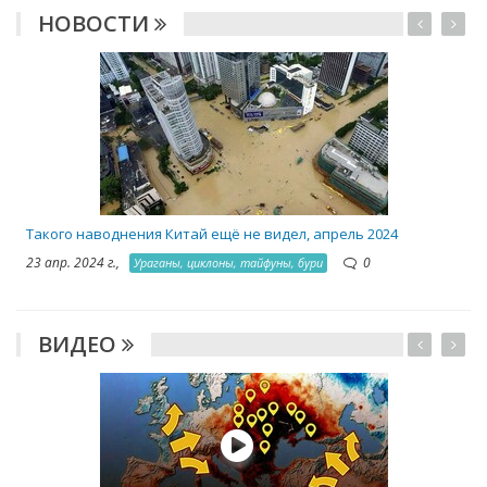
НОВОСТИ
2
Такого наводнения Китай ещё не видел, апрель 2024
23 апр. 2024 г.,
0
Ураганы, циклоны, тайфуны, бури
ВИДЕО