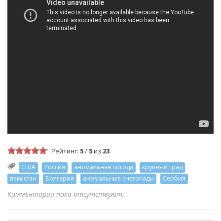
Рейтинг:
5
/
5
из
23
США
Россия
аномальная погода
крупный град
пакистан
Болгария
аномальные снегопады
Сербия
Комментарии пока отсутствуют...