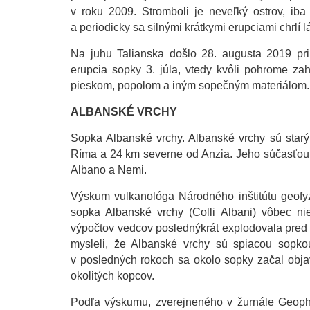
v roku 2009. Stromboli je neveľký ostrov, ib
a periodicky sa silnými krátkymi erupciami chrlí l
Na juhu Talianska došlo 28. augusta 2019 pri 
erupcia sopky 3. júla, vtedy kvôli pohrome za
pieskom, popolom a iným sopečným materiálom. T
ALBANSKÉ VRCHY
Sopka Albanské vrchy. Albanské vrchy sú st
Ríma a 24 km severne od Anzia. Jeho súčasťou s
Albano a Nemi.
Výskum vulkanológa Národného inštitútu geofyz
sopka Albanské vrchy (Colli Albani) vôbec n
výpočtov vedcov poslednýkrát explodovala pred 3
mysleli, že Albanské vrchy sú spiacou sopkou
v posledných rokoch sa okolo sopky začal obj
okolitých kopcov.
Podľa výskumu, zverejneného v žurnále Geophy