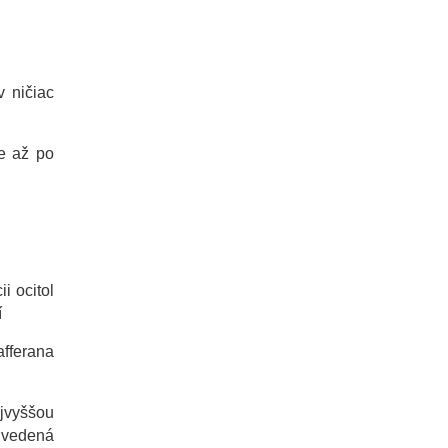
v ničiac
ne až po
i ocitol
í
afferana
ajvyššou
 uvedená