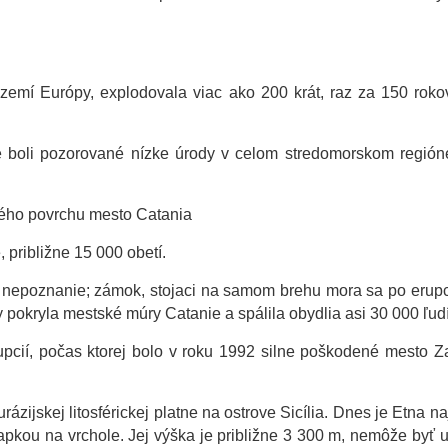
emí Európy, explodovala viac ako 200 krát, raz za 150 roko
ne boli pozorované nízke úrody v celom stredomorskom regió
ského povrchu mesto Catania
, približne 15 000 obetí.
 nepoznanie; zámok, stojaci na samom brehu mora sa po erupci
y pokryla mestské múry Catanie a spálila obydlia asi 30 000 ľud
upcií, počas ktorej bolo v roku 1992 silne poškodené mesto Z
urázijskej litosférickej platne na ostrove Sicília. Dnes je Etna n
pkou na vrchole. Jej výška je približne 3 300 m, nemôže byť