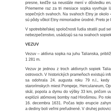
presne, keďže sa neustále mení v dôsledku eru
Priemerne raz za tri mesiace sopka vyvrhuje l
sopečných svahoch. Na svahoch Etny je okolo 
sú pôdy vôkol Etny mimoriadne úrodné. Preto je k
V spotrebiteľskej spoločnosti ľudia stratili pud
nebezpečenstvo, usádzajú sa na svahoch sopiek
VEZUV
Vezuv – aktívna sopka na juhu Talianska, pribl
1 281 m.
Vezuv je jednou z troch aktívnych sopiek Tali
ostrovoch. V historických prameňoch existujú in
sa odohrala 24. augusta roku 79 n.l., ked
starorímskych miest Pompeje, Herculaneum, Oplo
skál, popola a dymu do výšky 33 km, pričom uvo
explózii atómovej bomby nad Hirošimou. Po roku 7
16. decembra 1631. Počas tejto erupcie zahyn
a dediny boli veľmi preľudnené. V druhej polovic