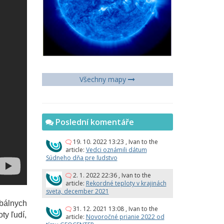
Všechny mapy
Poslední komentáře
19. 10. 2022 13:23
,
Ivan
to the
article:
Vedci oznámili dátum
Súdneho dňa pre ľudstvo
2. 1. 2022 22:36
,
Ivan
to the
article:
Rekordné teploty v krajinách
sveta, december 2021
obálnych
31. 12. 2021 13:08
,
Ivan
to the
ty ľudí,
article:
Novoročné prianie 2022 od