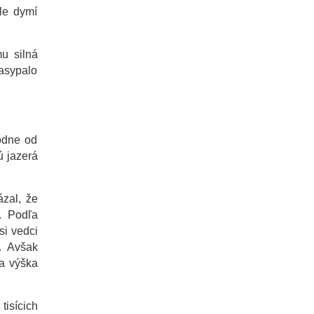
le dymí
mu silná
zasypalo
odne od
ú jazerá
ázal, že
. Podľa
si vedci
. Avšak
a výška
isícich