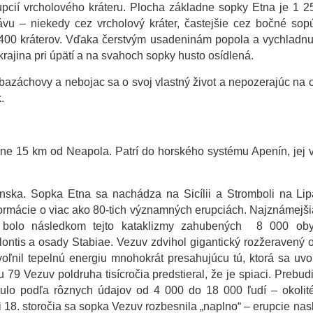
pcií vrcholového kráteru. Plocha základne sopky Etna je 1 
ávu – niekedy cez vrcholový kráter, častejšie cez bočné so
400 kráterov. Vďaka čerstvým usadeninám popola a vychladnut
rajina pri úpätí a na svahoch sopky husto osídlená.
 sebazáchovy a nebojac sa o svoj vlastný život a nepozerajúc na 
.
ižne 15 km od Neapola. Patrí do horského systému Apenín, jej 
anska. Sopka Etna sa nachádza na Sicílii a Stromboli na Li
formácie o viac ako 80-tich významných erupciách. Najznámejši
y bolo následkom tejto kataklizmy zahubených 8 000 oby
ntis a osady Stabiae. Vezuv zdvihol gigantický rozžeravený 
ľnil tepelnú energiu mnohokrát presahujúcu tú, ktorá sa uvoľ
9 Vezuv poldruha tisícročia predstieral, že je spiaci. Prebudi
ulo podľa rôznych údajov od 4 000 do 18 000 ľudí – okolit
i 18. storočia sa sopka Vezuv rozbesnila „naplno“ – erupcie nas