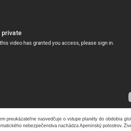
iziem preukázateľne nasvedčuje o vstupe planéty do obdobia gl
limatického nebezpečenstva nachádza Apeninský polostrov. Živo