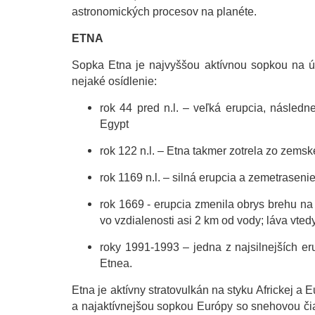
astronomických procesov na planéte.
ETNA
Sopka Etna je najvyššou aktívnou sopkou na úz
nejaké osídlenie:
rok 44 pred n.l. – veľká erupcia, násled
Egypt
rok 122 n.l. – Etna takmer zotrela zo zem
rok 1169 n.l. – silná erupcia a zemetrasenie
rok 1669 - erupcia zmenila obrys brehu na
vo vzdialenosti asi 2 km od vody; láva vted
roky 1991-1993 – jedna z najsilnejších er
Etnea.
Etna je aktívny stratovulkán na styku Africkej a E
a najaktívnejšou sopkou Európy so snehovou čia