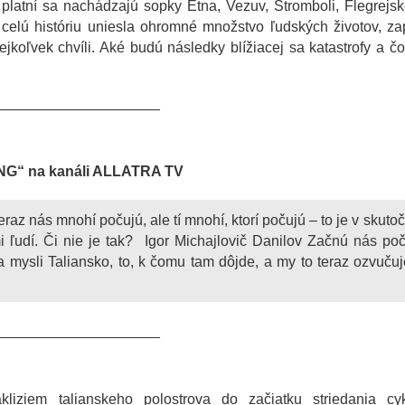
 platní sa nachádzajú sopky Etna, Vezuv, Stromboli, Flegrejsk
 celú históriu uniesla ohromné množstvo ľudských životov, zap
jkoľvek chvíli. Aké budú následky blížiacej sa katastrofy a 
____________________
ING“ na kanáli ALLATRA TV
eraz nás mnohí počujú, ale tí mnohí, ktorí počujú – to je v skutoč
 ľudí. Či nie je tak? Igor Michajlovič Danilov Začnú nás po
 mysli Taliansko, to, k čomu tam dôjde, a my to teraz ozvuču
____________________
liziem talianskeho polostrova do začiatku striedania cykl