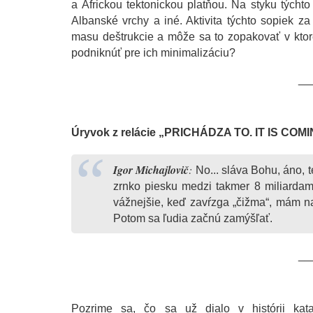
a Africkou tektonickou platňou. Na styku týchto
Albanské vrchy a iné. Aktivita týchto sopiek za
masu deštrukcie a môže sa to zopakovať v ktore
podniknúť pre ich minimalizáciu?
__
Úryvok z relácie „PRICHÁDZA TO. IT IS COM
Igor Michajlovič
:
No... sláva Bohu, áno, t
zrnko piesku medzi takmer 8 miliardami
vážnejšie, keď zavŕzga „čižma“, mám na
Potom sa ľudia začnú zamýšľať.
__
Pozrime sa, čo sa už dialo v histórii katak