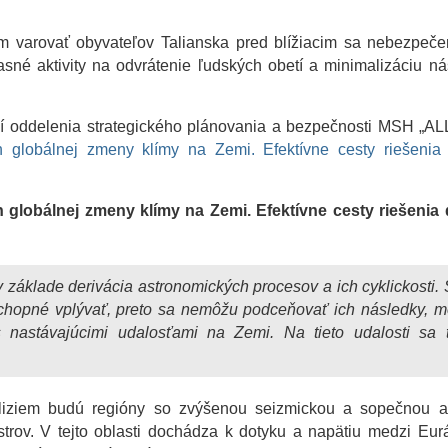
om varovať obyvateľov Talianska pred blížiacim sa nebezpeč
né aktivity na odvrátenie ľudských obetí a minimalizáciu n
í oddelenia strategického plánovania a bezpečnosti MSH „A
 globálnej zmeny klímy na Zemi. Efektívne cesty riešenia
globálnej zmeny klímy na Zemi. Efektívne cesty riešenia
 základe derivácia astronomických procesov a ich cyklickosti. 
 schopné vplývať, preto sa nemôžu podceňovať ich následky, 
 s nastávajúcimi udalosťami na Zemi. Na tieto udalosti sa 
liziem budú regióny so zvýšenou seizmickou a sopečnou akt
trov. V tejto oblasti dochádza k dotyku a napätiu medzi Eur