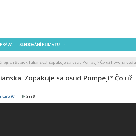
PRÁVA
SLEDOVÁNÍ KLIMATU
nejších Sopiek Talianska! Zopakuje sa osud Pompejí? Čo už hovoria vedci
lianska! Zopakuje sa osud Pompejí? Čo už
táře (0)
3339