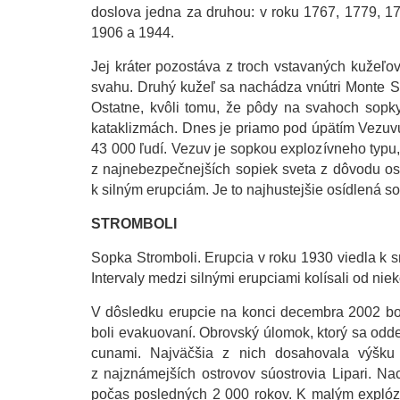
doslova jedna za druhou: v roku 1767, 1779, 17
1906 a 1944.
Jej kráter pozostáva z troch vstavaných kužeľo
svahu. Druhý kužeľ sa nachádza vnútri Monte Som
Ostatne, kvôli tomu, že pôdy na svahoch sopky 
kataklizmách. Dnes je priamo pod úpätím Vezuvu
43 000 ľudí. Vezuv je sopkou explozívneho typu,
z najnebezpečnejších sopiek sveta z dôvodu osídle
k silným erupciám. Je to najhustejšie osídlená s
STROMBOLI
Sopka Stromboli. Erupcia v roku 1930 viedla k 
Intervaly medzi silnými erupciami kolísali od nie
V dôsledku erupcie na konci decembra 2002 bol
boli evakuovaní. Obrovský úlomok, ktorý sa odde
cunami. Najväčšia z nich dosahovala výšku
z najznámejších ostrovov súostrovia Lipari. N
počas posledných 2 000 rokov. K malým explózi