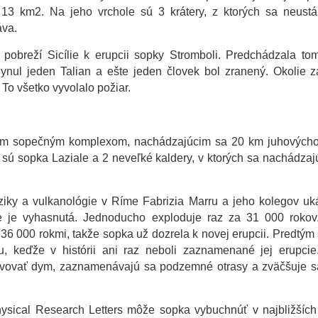
a 13 km2. Na jeho vrchole sú 3 krátery, z ktorých sa neustá
áva.
pobreží Sicílie k erupcii sopky Stromboli. Predchádzala to
hynul jeden Talian a ešte jeden človek bol zranený. Okolie 
o všetko vyvolalo požiar.
arým sopečným komplexom, nachádzajúcim sa 20 km juhových
ú sopka Laziale a 2 neveľké kaldery, v ktorých sa nachádzaj
iky a vulkanológie v Ríme Fabrizia Marru a jeho kolegov uk
ie je vyhasnutá. Jednoducho exploduje raz za 31 000 rokov
6 000 rokmi, takže sopka už dozrela k novej erupcii. Predtým 
, keďže v histórii ani raz neboli zaznamenané jej erupcie
avovať dym, zaznamenávajú sa podzemné otrasy a zväčšuje s
sical Research Letters môže sopka vybuchnúť v najbližších t