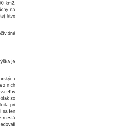
250 km2.
púchy na
ej láve
očividné
výška je
parských
a z nich
vateľov
oblak zo
nila pri
l sa len
é mestá
ledovali