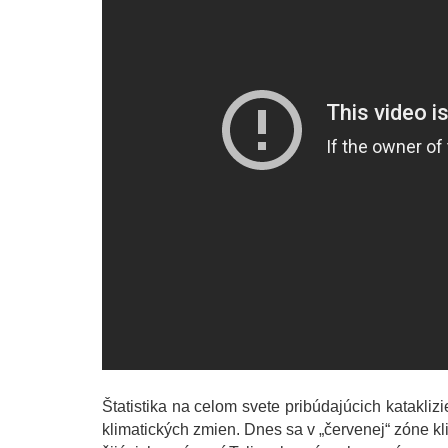
Štatistika na celom svete pribúdajúcich katakl
klimatických zmien. Dnes sa v „červenej“ zóne k