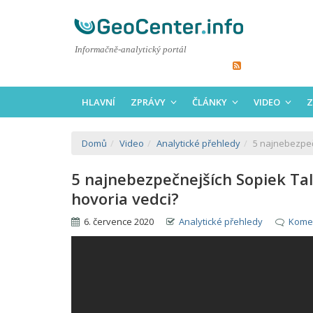
Informačně-analytický portál
HLAVNÍ
ZPRÁVY
ČLÁNKY
VIDEO
Z
Domů
Video
Analytické přehledy
5 najnebezpeč
5 najnebezpečnejších Sopiek Ta
hovoria vedci?
6. července 2020
Analytické přehledy
Komen