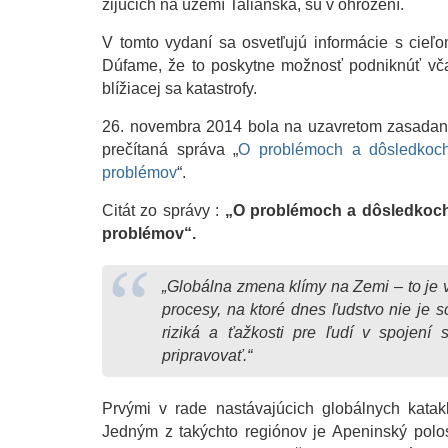
žijúcich na území Talianska, sú v ohrození.
V tomto vydaní sa osvetľujú informácie s cieľ
Dúfame, že to poskytne možnosť podniknúť včas
blížiacej sa katastrofy.
26. novembra 2014 bola na uzavretom zasadan
prečítaná správa „
O problémoch a dôsledkoch
problémov
“.
Citát zo správy :
„
O problémoch a dôsledkoch 
problémov“.
„Globálna zmena klímy na Zemi – to je v
procesy, na ktoré dnes ľudstvo nie je
riziká a ťažkosti pre ľudí v spojení
pripravovať.“
Prvými v rade nastávajúcich globálnych katak
Jedným z takýchto regiónov je Apeninský polos