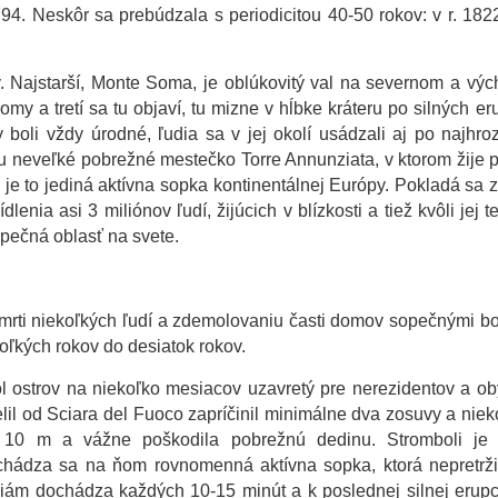
94. Neskôr sa prebúdzala s periodicitou 40-50 rokov: v r. 182
v. Najstarší, Monte Soma, je oblúkovitý val na severnom a v
y a tretí sa tu objaví, tu mizne v hĺbke kráteru po silných er
boli vždy úrodné, ľudia sa v jej okolí usádzali aj po najhro
 neveľké pobrežné mestečko Torre Annunziata, v ktorom žije p
 je to jediná aktívna sopka kontinentálnej Európy. Pokladá sa 
nia asi 3 miliónov ľudí, žijúcich v blízkosti a tiež kvôli jej t
opečná oblasť na svete.
smrti niekoľkých ľudí a zdemolovaniu časti domov sopečnými 
koľkých rokov do desiatok rokov.
 ostrov na niekoľko mesiacov uzavretý pre nerezidentov a ob
lil od Sciara del Fuoco zapríčinil minimálne dva zosuvy a niek
 10 m a vážne poškodila pobrežnú dedinu. Stromboli je
achádza sa na ňom rovnomenná aktívna sopka, ktorá nepretrži
ám dochádza každých 10-15 minút a k poslednej silnej erupc