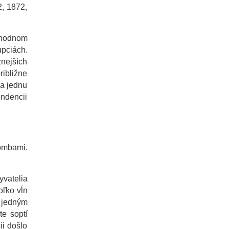
2, 1872,
ýchodnom
upciách.
znejších
ribližne
za jednu
endencii
bombami.
yvatelia
oľko vĺn
 jedným
te soptí
ii došlo