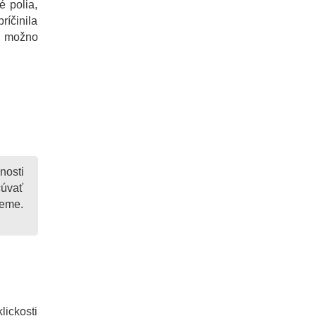
é polia,
ríčinila
čo možno
nosti
čúvať
jeme.
ickosti