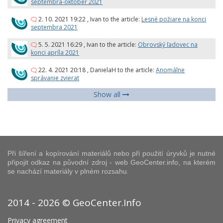
septembra-október 2021
2. 10. 2021 19:22
,
Ivan
to the article:
Lesné požiare na konci
septembra 2021
5. 5. 2021 16:29
,
Ivan
to the article:
Obrovský ľadovec na
konci apríla 2021
22. 4. 2021 20:18
,
DanielaH
to the article:
Anomálne
správanie zvierat
Show all
Při šíření a kopírování materiálů nebo při použití úryvků je nutné
připojit odkaz na původní zdroj - web GeoCenter.info, na kterém
se nachází materiály v plném rozsahu.
2014 - 2026 © GeoCenter.Info
Privacy agreement