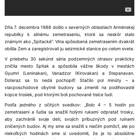
Dňa 7. decembra 1988 došlo v severných oblastiach Arménskej
republiky k silnému zemetraseniu, ktoré sa neskôr stalo
známym ako „Spitacké“. Vlna spôsobená zemetrasením dvakrát
obišla Zem a zaregistrovali ju seizmické stanice po celom svete.
V priebehu 30 sekúnd séria podzemných otrasov prakticky
zničila mesto Spitak a spôsobila vážne škody v mestách
Gyumri (Leninakan), Vanadzor (Kirovakan) a Stepanavan.
Doteraz sa to nedá pochopiť! Stačilo pol minúty – a
viacposchodové obytné budovy sa zmenili na podlhovasté
kopce trosiek, pod ktorými boli pochované tisíce ľudí.
Podľa jedného z očitých svedkov: „Bolo 4 – 5 hodín po
zemetrasení a ľudia sa snažili holými rukami odpratať trosky,
aby zachránili svoje deti, svojich príbuzných pod ruinami
zničených budov. Aj my sme sa snažili s niečím pomôcť, ale po
niekoľkých hodinách sme si uvedomili, že je to absolútne