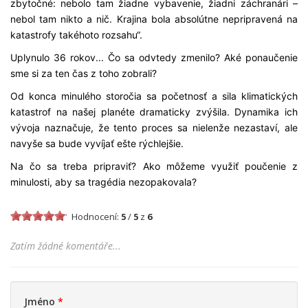
zbytočné: nebolo tam žiadne vybavenie, žiadni záchranári –
nebol tam nikto a nič. Krajina bola absolútne nepripravená na
katastrofy takéhoto rozsahu“.
Uplynulo 36 rokov... Čo sa odvtedy zmenilo? Aké ponaučenie
sme si za ten čas z toho zobrali?
Od konca minulého storočia sa početnosť a sila klimatických
katastrof na našej planéte dramaticky zvýšila. Dynamika ich
vývoja naznačuje, že tento proces sa nielenže nezastaví, ale
navyše sa bude vyvíjať ešte rýchlejšie.
Na čo sa treba pripraviť? Ako môžeme využiť poučenie z
minulosti, aby sa tragédia nezopakovala?
Hodnocení:
5
/
5
z
6
Zatím žádné komentáře...
Jméno
*