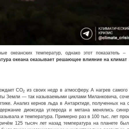
ные океанских температур, однако этот показатель –
атура океана оказывает решающее влияние на климат 
бождает CO
из своих недр в атмосферу. А нагрев самого
2
иты Земли — так называемыми циклами Миланковича, соч
птике. Анализ кернов льда в Антарктиде, полученных на 
содержание диоксида углерода и метана менялись синх
казывала и температура. Примерно раз в 100 тыс. лет про
ричём 125 тысяч лет назад температура на планете бы