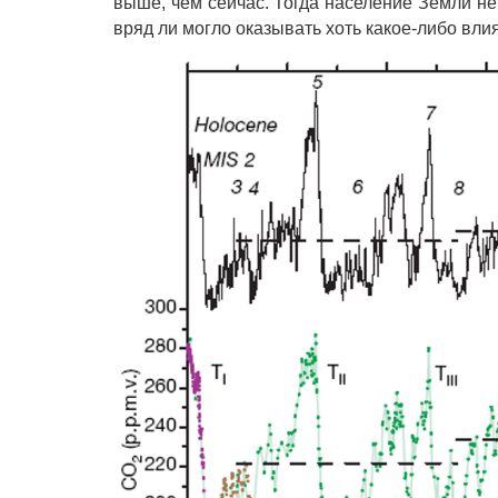
выше, чем сейчас. Тогда население Земли н
вряд ли могло оказывать хоть какое-либо вл