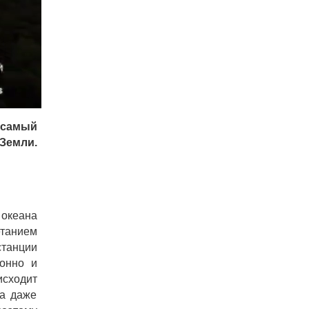
самый
Земли.
 океана
етанием
станции
ронно и
исходит
ла даже