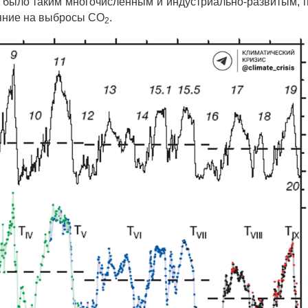
е было таким многочисленным и индустриально-развитым, 
ияние на выбросы CO
.
2