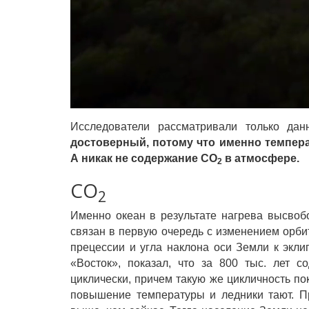
Исследователи рассматривали только дан
достоверный, потому что именно темпер
А никак не содержание CO
в атмосфере.
2
CO
2
Именно океан в результате нагрева высво
связан в первую очередь с изменением орб
прецессии и угла наклона оси Земли к экли
«Восток», показал, что за 800 тыс. лет 
циклически, причем такую же цикличность по
повышение температуры и ледники тают. П