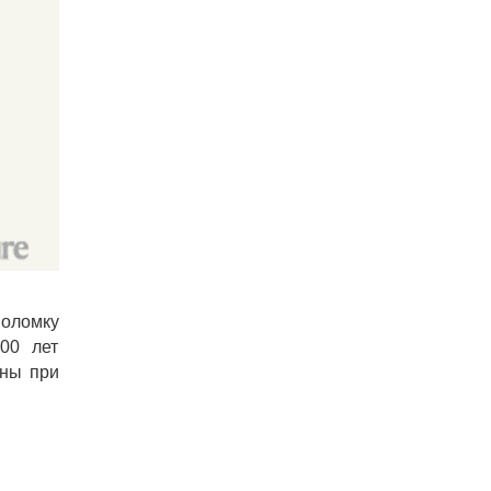
воломку
00 лет
ены при