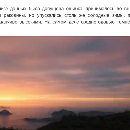
ализе данных была допущена ошибка: принималось во в
ли раковины, но упускались столь же холодные зимы, 
манчиво высокими. На самом деле среднегодовые темп