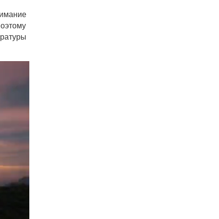
нимание
поэтому
ературы