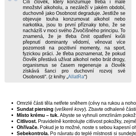
Čili člověk, který konzumuje třeba i malé
množství alkoholu, a nezáleží v jakém období,
duchovně jako Osobnost degraduje. Jestliže se
objevuje touha konzumovat alkohol nebo
narkotika, jsou to první příznaky toho, že se
nacházíš v moci svého Živočišného principu. To
znamená, že je třeba činit opatření kvůli
přepnutí dominanty vědomí, věnovat více
pozornosti na pozitivní momenty, na sport,
fyzickou práci. Je třeba poznamenat, že pokud
člověk přestává užívat alkohol nebo brát drogy,
organismus se časem regeneruje a člověk
získává šanci pro duchovní rozvoj své
Osobnosti“.
(z knihy „
AllatRa
“)
Omrzlé části těla netřete sněhem (cévy na rukou a nohou
Sundat piersing 
(
veškeré kovy
). Zbavte odhalené části
Místo krému – tuk. 
Abyste se vyhnuli omrzlinám pokožky
Citlivost.
 Pravidelně kontrolujte citlivost pokožky, zejm
Ohřívače.
 Pokud je to možné, noste s sebou kapesní oh
Sebekontrola.
 Po návratu do teplé místnosti si sundej