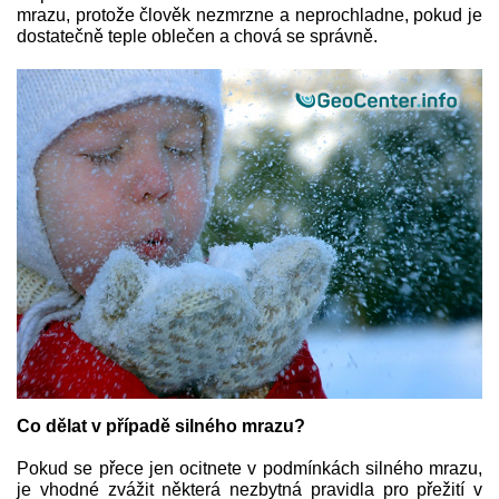
mrazu, protože člověk nezmrzne a neprochladne, pokud je
dostatečně teple oblečen a chová se správně.
Co dělat v případě silného mrazu?
Pokud se přece jen ocitnete v podmínkách silného mrazu,
je vhodné zvážit některá nezbytná pravidla pro přežití v