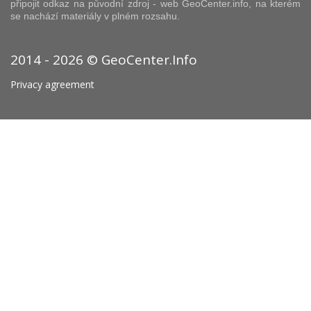
připojit odkaz na původní zdroj - web GeoCenter.info, na kterém
se nachází materiály v plném rozsahu.
2014 - 2026 © GeoCenter.Info
Privacy agreement