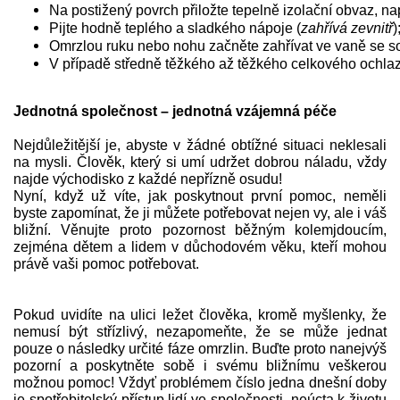
Na postižený povrch přiložte tepelně izolační obvaz, nap
Pijte hodně teplého a sladkého nápoje (
zahřívá zevnitř
)
Omrzlou ruku nebo nohu začněte zahřívat ve vaně se so
V případě středně těžkého až těžkého celkového ochlaz
Jednotná společnost – jednotná vzájemná péče
Nejdůležitější je, abyste v žádné obtížné situaci neklesali
na mysli. Člověk, který si umí udržet dobrou náladu, vždy
najde východisko z každé nepřízně osudu!
Nyní, když už víte, jak poskytnout první pomoc, neměli
byste zapomínat, že ji můžete potřebovat nejen vy, ale i váš
bližní. Věnujte proto pozornost běžným kolemjdoucím,
zejména dětem a lidem v důchodovém věku, kteří mohou
právě vaši pomoc potřebovat.
Pokud uvidíte na ulici ležet člověka, kromě myšlenky, že
nemusí být střízlivý, nezapomeňte, že se může jednat
pouze o následky určité fáze omrzlin. Buďte proto nanejvýš
pozorní a poskytněte sobě i svému bližnímu veškerou
možnou pomoc! Vždyť problémem číslo jedna dnešní doby
je spotřebitelský přístup lidí ve společnosti, neúcta k životu