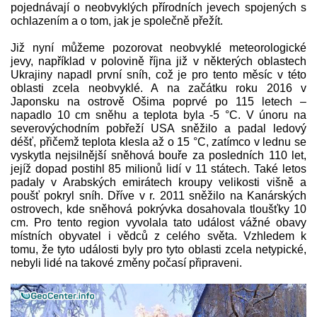
pojednávají o neobvyklých přírodních jevech spojených s
ochlazením a o tom, jak je společně přežít.
Již nyní můžeme pozorovat neobvyklé meteorologické
jevy, například v polovině října již v některých oblastech
Ukrajiny napadl první sníh, což je pro tento měsíc v této
oblasti zcela neobvyklé. A na začátku roku 2016 v
Japonsku na ostrově Ošima poprvé po 115 letech –
napadlo 10 cm sněhu a teplota byla -5 °C. V únoru na
severovýchodním pobřeží USA sněžilo a padal ledový
déšť, přičemž teplota klesla až o 15 °C, zatímco v lednu se
vyskytla nejsilnější sněhová bouře za posledních 110 let,
jejíž dopad postihl 85 milionů lidí v 11 státech. Také letos
padaly v Arabských emirátech kroupy velikosti višně a
poušť pokryl sníh. Dříve v r. 2011 sněžilo na Kanárských
ostrovech, kde sněhová pokrývka dosahovala tloušťky 10
cm. Pro tento region vyvolala tato událost vážné obavy
místních obyvatel i vědců z celého světa. Vzhledem k
tomu, že tyto události byly pro tyto oblasti zcela netypické,
nebyli lidé na takové změny počasí připraveni.