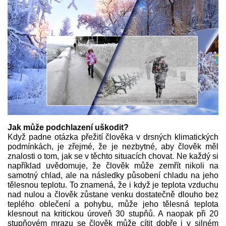
Jak může podchlazení uškodit?
Když padne otázka přežití člověka v drsných klimatických
podmínkách, je zřejmé, že je nezbytné, aby člověk měl
znalosti o tom, jak se v těchto situacích chovat. Ne každý si
například uvědomuje, že člověk může zemřít nikoli na
samotný chlad, ale na následky působení chladu na jeho
tělesnou teplotu. To znamená, že i když je teplota vzduchu
nad nulou a člověk zůstane venku dostatečně dlouho bez
teplého oblečení a pohybu, může jeho tělesná teplota
klesnout na kritickou úroveň 30 stupňů. A naopak při 20
stupňovém mrazu se člověk může cítit dobře i v silném