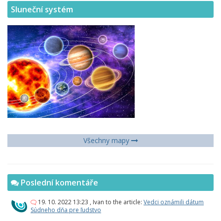
Sluneční systém
Všechny mapy
Poslední komentáře
19. 10. 2022 13:23
,
Ivan
to the article:
Vedci oznámili dátum
Súdneho dňa pre ľudstvo