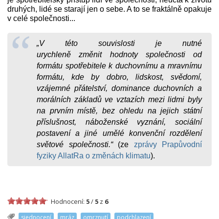
druhých, lidé se starají jen o sebe. A to se fraktálně opakuje
v celé společnosti...
„V této souvislosti je nutné
urychleně změnit hodnoty společnosti od
formátu spotřebitele k duchovnímu a mravnímu
formátu, kde by dobro, lidskost, svědomí,
vzájemné přátelství, dominance duchovních a
morálních základů ve vztazích mezi lidmi byly
na prvním místě, bez ohledu na jejich státní
příslušnost, náboženské vyznání, sociální
postavení a jiné umělé konvenční rozdělení
světové společnosti.“
(ze
zprávy Prapůvodní
fyziky AllatRa o změnách klimatu
).
Hodnocení:
5
/
5
z
6
sjednocení
mráz
omrznutí
podchlazení