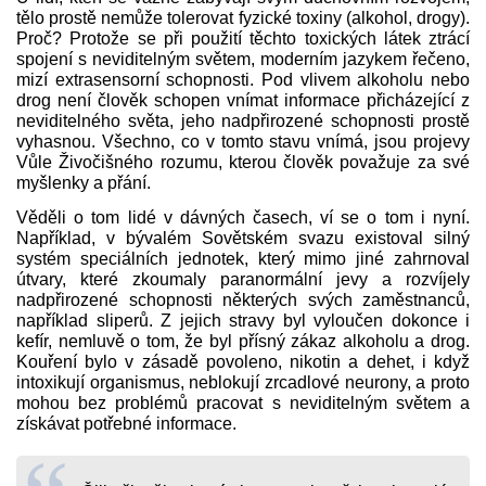
tělo prostě nemůže tolerovat fyzické toxiny (alkohol, drogy).
Proč? Protože se při použití těchto toxických látek ztrácí
spojení s neviditelným světem, moderním jazykem řečeno,
mizí extrasensorní schopnosti. Pod vlivem alkoholu nebo
drog není člověk schopen vnímat informace přicházející z
neviditelného světa, jeho nadpřirozené schopnosti prostě
vyhasnou. Všechno, co v tomto stavu vnímá, jsou projevy
Vůle Živočišného rozumu, kterou člověk považuje za své
myšlenky a přání.
Věděli o tom lidé v dávných časech, ví se o tom i nyní.
Například, v bývalém Sovětském svazu existoval silný
systém speciálních jednotek, který mimo jiné zahrnoval
útvary, které zkoumaly paranormální jevy a rozvíjely
nadpřirozené schopnosti některých svých zaměstnanců,
například sliperů. Z jejich stravy byl vyloučen dokonce i
kefír, nemluvě o tom, že byl přísný zákaz alkoholu a drog.
Kouření bylo v zásadě povoleno, nikotin a dehet, i když
intoxikují organismus, neblokují zrcadlové neurony, a proto
mohou bez problémů pracovat s neviditelným světem a
získávat potřebné informace.