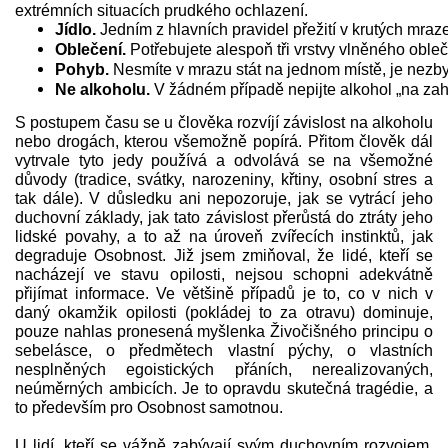
extrémních situacích prudkého ochlazení.
Jídlo.
 Jedním z hlavních pravidel přežití v krutých mra
Oblečení.
 Potřebujete alespoň tři vrstvy vlněného oble
Pohyb.
 Nesmíte v mrazu stát na jednom místě, je nezby
Ne alkoholu.
 V žádném případě nepijte alkohol „na zahř
S postupem času se u člověka rozvíjí závislost na alkoholu
nebo drogách, kterou všemožně popírá. Přitom člověk dál
vytrvale tyto jedy používá a odvolává se na všemožné
důvody (tradice, svátky, narozeniny, křtiny, osobní stres a
tak dále). V důsledku ani nepozoruje, jak se vytrácí jeho
duchovní základy, jak tato závislost přerůstá do ztráty jeho
lidské povahy, a to až na úroveň zvířecích instinktů, jak
degraduje Osobnost. Již jsem zmiňoval, že lidé, kteří se
nacházejí ve stavu opilosti, nejsou schopni adekvátně
přijímat informace. Ve většině případů je to, co v nich v
daný okamžik opilosti (pokládej to za otravu) dominuje,
pouze nahlas pronesená myšlenka Živočišného principu o
sebelásce, o předmětech vlastní pýchy, o vlastních
nesplněných egoistických přáních, nerealizovaných,
neúměrných ambicích. Je to opravdu skutečná tragédie, a
to především pro Osobnost samotnou.
U lidí, kteří se vážně zabývají svým duchovním rozvojem,