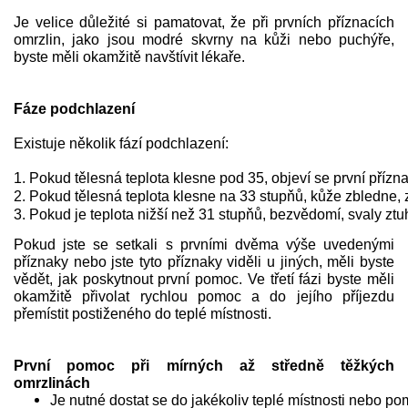
Je velice důležité si pamatovat, že při prvních příznacích
omrzlin, jako jsou modré skvrny na kůži nebo puchýře,
byste měli okamžitě navštívit lékaře.
Fáze podchlazení
Existuje několik fází podchlazení:
1. Pokud tělesná teplota klesne pod 35, objeví se první přízna
2. Pokud tělesná teplota klesne na 33 stupňů, kůže zbledne,
3. Pokud je teplota nižší než 31 stupňů, bezvědomí, svaly ztuh
Pokud jste se setkali s prvními dvěma výše uvedenými
příznaky nebo jste tyto příznaky viděli u jiných, měli byste
vědět, jak poskytnout první pomoc. Ve třetí fázi byste měli
okamžitě přivolat rychlou pomoc a do jejího příjezdu
přemístit postiženého do teplé místnosti.
První pomoc při mírných až středně těžkých
omrzlinách
Je nutné dostat se do jakékoliv teplé místnosti nebo po