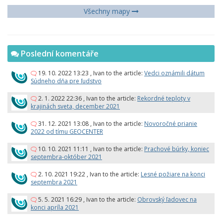
Všechny mapy
Poslední komentáře
19. 10. 2022 13:23
,
Ivan
to the article:
Vedci oznámili dátum
Súdneho dňa pre ľudstvo
2. 1. 2022 22:36
,
Ivan
to the article:
Rekordné teploty v
krajinách sveta, december 2021
31. 12. 2021 13:08
,
Ivan
to the article:
Novoročné prianie
2022 od tímu GEOCENTER
10. 10. 2021 11:11
,
Ivan
to the article:
Prachové búrky, koniec
septembra-október 2021
2. 10. 2021 19:22
,
Ivan
to the article:
Lesné požiare na konci
septembra 2021
5. 5. 2021 16:29
,
Ivan
to the article:
Obrovský ľadovec na
konci apríla 2021