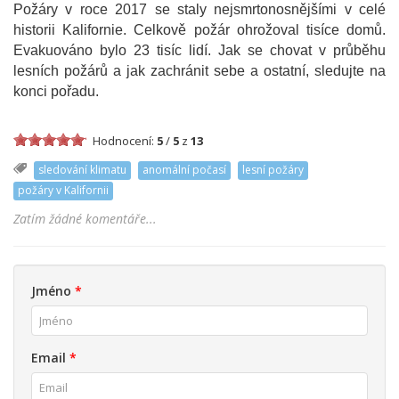
Požáry v roce 2017 se staly nejsmrtonosnějšími v celé
historii Kalifornie. Celkově požár ohrožoval tisíce domů.
Evakuováno bylo 23 tisíc lidí. Jak se chovat v průběhu
lesních požárů a jak zachránit sebe a ostatní, sledujte na
konci pořadu.
Hodnocení:
5
/
5
z
13
sledování klimatu
anomální počasí
lesní požáry
požáry v Kalifornii
Zatím žádné komentáře...
Jméno
*
Email
*