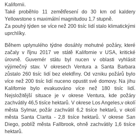
Kalifornii.
Také proběhlo 11 zemětřesení do 30 km od kaldery
Yellowstone s maximální magnitudou 1,7 stupně.
Za pouhý týden se více než 200 tisíc lidí stalo klimatickými
uprchlíky.
Během uplynulého týdne dosáhly mohutné požáry, které
začaly v říjnu 2017 ve státě Kalifornie v USA, kritické
úrovně. Guvernér státu byl nucen v oblasti vyhlásit
výjimečný stav. V okresech Ventura a Santa Barbara
zůstalo 260 tisíc lidí bez elektřiny. Od vzniku požárů bylo
více než 200 tisíc lidí nuceno opustit své domovy. Na jihu
Kalifornie bylo evakuováno více než 180 tisíc lidí.
Nejsložitější situace je v okrese Ventura, kde požáry
zachvátily 46,5 tisíce hektarů. V okrese Los Angeles,v okolí
města Sylmar, požár zachvátil 6,2 tisíce hektarů, v okolí
města Santa Clarita - 2,8 tisíce hektarů. V okrese San
Diego, poblíž města Fallbrook, ohně zachvátily 1,6 tisíce
hektarů.