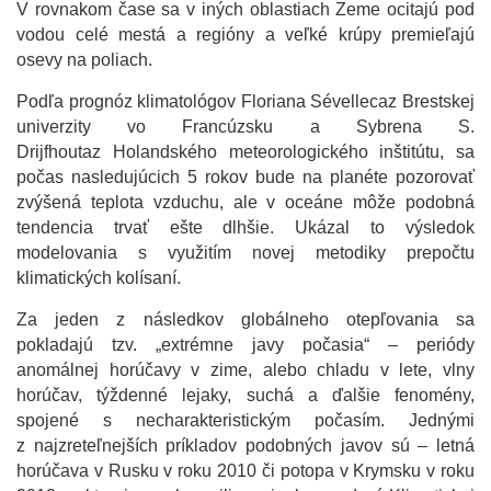
V rovnakom čase sa v iných oblastiach Zeme ocitajú pod
vodou celé mestá a regióny a veľké krúpy premieľajú
osevy na poliach.
Podľa prognóz klimatológov Floriana Sévellecaz Brestskej
univerzity vo Francúzsku a Sybrena S.
Drijfhoutaz Holandského meteorologického inštitútu, sa
počas nasledujúcich 5 rokov bude na planéte pozorovať
zvýšená teplota vzduchu, ale v oceáne môže podobná
tendencia trvať ešte dlhšie. Ukázal to výsledok
modelovania s využitím novej metodiky prepočtu
klimatických kolísaní.
Za jeden z následkov globálneho otepľovania sa
pokladajú tzv. „extrémne javy počasia“ – periódy
anomálnej horúčavy v zime, alebo chladu v lete, vlny
horúčav, týždenné lejaky, suchá a ďalšie fenomény,
spojené s necharakteristickým počasím. Jednými
z najzreteľnejších príkladov podobných javov sú – letná
horúčava v Rusku v roku 2010 či potopa v Krymsku v roku