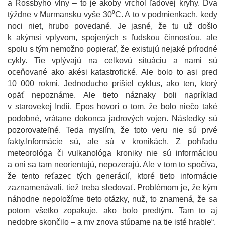
a Rossbyho vlny – to je akoby vrchol ľadovej kryhy. Dva
týždne v Murmansku vyše 30⁰C. A to v podmienkach, kedy
noci niet, hrubo povedané. Je jasné, že tu už došlo
k akýmsi vplyvom, spojených s ľudskou činnosťou, ale
spolu s tým nemožno popierať, že existujú nejaké prírodné
cykly. Tie vplývajú na celkovú situáciu a nami sú
oceňované ako akési katastrofické. Ale bolo to asi pred
10 000 rokmi. Jednoducho prišiel cyklus, ako ten, ktorý
opäť nepoznáme. Ale tieto náznaky boli napríklad
v starovekej Indii. Epos hovorí o tom, že bolo niečo také
podobné, vrátane dokonca jadrových vojen. Následky sú
pozorovateľné. Teda myslím, že toto veru nie sú prvé
fakty.Informácie sú, ale sú v kronikách. Z pohľadu
meteorológa či vulkanológa kroniky nie sú informáciou
a oni sa tam neorientujú, nepozerajú. Ale v tom to spočíva,
že tento reťazec tých generácií, ktoré tieto informácie
zaznamenávali, tiež treba sledovať. Problémom je, že kým
náhodne nepoložíme tieto otázky, nuž, to znamená, že sa
potom všetko zopakuje, ako bolo predtým. Tam to aj
nedobre skončilo – a my znova stúpame na tie isté hrable“.