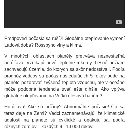
Predpoveď počasia sa ruší?! Globálne otepľovanie vymení
Ľadová doba? Rossbyho vlny a klíma.
V mnohých oblastiach planéty pretrváva neznesiteľná
horúčava. Vznikajú nové teplotné rekordy. Lesné požiare
zachvacujú územia, do ktorých sa skôr nedostávali. Podľa
prognóz vedcov sa počas nasledujúcich 5 rokov bude na
planéte pozorovať zvýšená teplota vzduchu, ale v oceáne
môže podobná tendencia trvať ešte dlhšie. Ako vplýva
globálne otepľovanie na Veľkú útesovú bariéru?
Horúčava! Aké sú príčiny? Abnormálne počasie! Čo sa
teraz deje na Zemi? Vedci zaznamenávajú, že klimatické
udalosti na planéte sú cyklické a opakujú sa, podľa
rôznych zdrojov – každých 9 - 13 000 rokov.