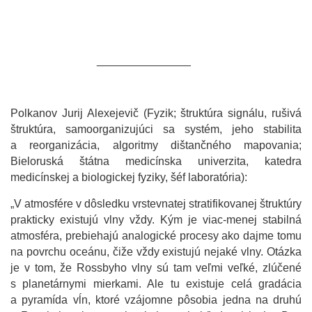
_______________
Polkanov Jurij Alexejevič (Fyzik; štruktúra signálu, rušivá
štruktúra, samoorganizujúci sa systém, jeho stabilita
a reorganizácia, algoritmy dištančného mapovania;
Bieloruská štátna medicínska univerzita, katedra
medicínskej a biologickej fyziky, šéf laboratória):
„V atmosfére v dôsledku vrstevnatej stratifikovanej štruktúry
prakticky existujú vlny vždy. Kým je viac-menej stabilná
atmosféra, prebiehajú analogické procesy ako dajme tomu
na povrchu oceánu, čiže vždy existujú nejaké vlny. Otázka
je v tom, že Rossbyho vlny sú tam veľmi veľké, zlúčené
s planetárnymi mierkami. Ale tu existuje celá gradácia
a pyramída vĺn, ktoré vzájomne pôsobia jedna na druhú