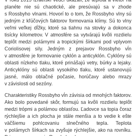
planéte nie sú chaotické, ale presúvajú sa v zhode
s Rossbyho vlnami. Hovorí to o tom, že Rossbyho vlny sú
jedným z kľúčových faktorov formovania klímy. Sú to vlny
veľmi veľkej dĺžky, ktoré sa tiahnu na stovky a dokonca
tisícky kilometrov. V atmosfére sa vytvárajú kvôli rozdielu
teplôt medzi polárnymi a tropickými šírkami pod vplyvom
Coriolisovej sily. Jedným z prejavov Rossbyho vĺn
v atmosfére je formovanie cyklón a anticyklón. Cyklóny sú
oblasti nízkeho tlaku, ktoré prinášajú vetry, búrky a lejaky.
Anticyklóny sú oblasti vysokého tlaku, ktoré ustanovujú
jasné, málo oblačné počasie, horúčavy alebo mrazy
v závislosti od sezóny.
Charakteristiky Rossbyho vĺn závisia od mnohých faktorov.
Ako bolo povedané skôr, formujú sa kvôli rozdielu teplôt
medzi trópmi a polárnou oblasťou. Ľadovce sa topia čoraz
rýchlejšie a ich plocha je stále menšia a to vedie k ešte
väčšiemu pohlcovaniu slnečného tepla. Teplota
v polárnych šírkach sa zvyšuje rýchlejšie, ako na rovníku.