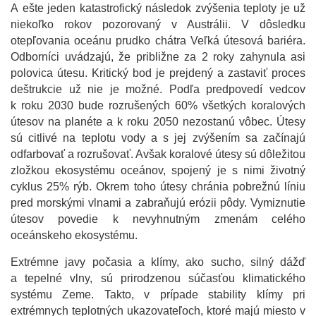
A ešte jeden katastrofický následok zvýšenia teploty je už
niekoľko rokov pozorovaný v Austrálii. V dôsledku
otepľovania oceánu prudko chátra Veľká útesová bariéra.
Odborníci uvádzajú, že približne za 2 roky zahynula asi
polovica útesu. Kritický bod je prejdený a zastaviť proces
deštrukcie už nie je možné. Podľa predpovedí vedcov
k roku 2030 bude rozrušených 60% všetkých koralových
útesov na planéte a k roku 2050 nezostanú vôbec. Útesy
sú citlivé na teplotu vody a s jej zvýšením sa začínajú
odfarbovať a rozrušovať. Avšak koralové útesy sú dôležitou
zložkou ekosystému oceánov, spojený je s nimi životný
cyklus 25% rýb. Okrem toho útesy chránia pobrežnú líniu
pred morskými vlnami a zabraňujú erózii pôdy. Vymiznutie
útesov povedie k nevyhnutným zmenám celého
oceánskeho ekosystému.
Extrémne javy počasia a klímy, ako sucho, silný dážď
a tepelné vlny, sú prirodzenou súčasťou klimatického
systému Zeme. Takto, v prípade stability klímy pri
extrémnych teplotných ukazovateľoch, ktoré majú miesto v