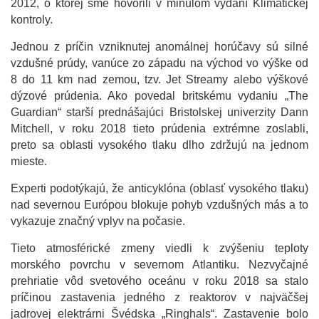
2012, o ktorej sme hovorili v minulom vydaní Klimatickej
kontroly.
Jednou z príčin vzniknutej anomálnej horúčavy sú silné
vzdušné prúdy, vanúce zo západu na východ vo výške od
8 do 11 km nad zemou, tzv. Jet Streamy alebo výškové
dýzové prúdenia. Ako povedal britskému vydaniu „The
Guardian“ starší prednášajúci Bristolskej univerzity Dann
Mitchell, v roku 2018 tieto prúdenia extrémne zoslabli,
preto sa oblasti vysokého tlaku dlho zdržujú na jednom
mieste.
Experti podotýkajú, že anticyklóna (oblasť vysokého tlaku)
nad severnou Európou blokuje pohyb vzdušných más a to
vykazuje značný vplyv na počasie.
Tieto atmosférické zmeny viedli k zvýšeniu teploty
morského povrchu v severnom Atlantiku. Nezvyčajné
prehriatie vôd svetového oceánu v roku 2018 sa stalo
príčinou zastavenia jedného z reaktorov v najväčšej
jadrovej elektrárni Švédska „Ringhals“. Zastavenie bolo