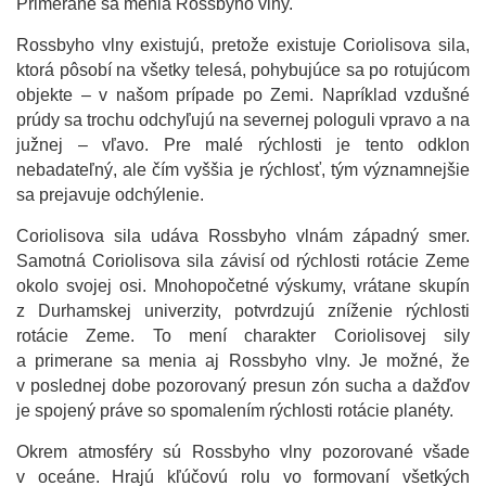
Primerane sa menia Rossbyho vlny.
Rossbyho vlny existujú, pretože existuje Coriolisova sila,
ktorá pôsobí na všetky telesá, pohybujúce sa po rotujúcom
objekte – v našom prípade po Zemi. Napríklad vzdušné
prúdy sa trochu odchyľujú na severnej pologuli vpravo a na
južnej – vľavo. Pre malé rýchlosti je tento odklon
nebadateľný, ale čím vyššia je rýchlosť, tým významnejšie
sa prejavuje odchýlenie.
Coriolisova sila udáva Rossbyho vlnám západný smer.
Samotná Coriolisova sila závisí od rýchlosti rotácie Zeme
okolo svojej osi. Mnohopočetné výskumy, vrátane skupín
z Durhamskej univerzity, potvrdzujú zníženie rýchlosti
rotácie Zeme. To mení charakter Coriolisovej sily
a primerane sa menia aj Rossbyho vlny. Je možné, že
v poslednej dobe pozorovaný presun zón sucha a dažďov
je spojený práve so spomalením rýchlosti rotácie planéty.
Okrem atmosféry sú Rossbyho vlny pozorované všade
v oceáne. Hrajú kľúčovú rolu vo formovaní všetkých