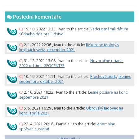
Poslední komentáře
19. 10. 2022 13:23
,
Ivan
to the article:
Vedci oznámili dátum
Súdneho dňa pre ľudstvo
2. 1. 2022 22:36
,
Ivan
to the article:
Rekordné teploty v
krajinách sveta, december 2021
31. 12. 2021 13:08
,
Ivan
to the article:
Novoročné prianie
2022 od tímu GEOCENTER
10. 10. 2021 11:11
,
Ivan
to the article:
Prachové búrky, koniec
septembra-október 2021
2. 10. 2021 19:22
,
Ivan
to the article:
Lesné požiare na konci
septembra 2021
5. 5. 2021 16:29
,
Ivan
to the article:
Obrovský ľadovec na
konci apríla 2021
22. 4. 2021 20:18
,
DanielaH
to the article:
Anomálne
správanie zvierat