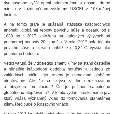
dvojnásobne vyšší oproti priemernému a obsadil druhé
miesto v každoročnom výskume USCEI v 108-ročnej
histórii.
A na tomto grafe je ukázaná štatistika každoročných
anomálií globálnej teploty povrchu súše a oceánu od r.
1880 po r. 2017, založená na teplotných výkyvoch od
priemernej hodnoty 20. storočia. V roku 2017 bola teplota
povrchu súše a oceánu približne o 0,84⁰C vyššia ako
priemerná hodnota.
Vedci varujú, že v dôsledku zmeny klímy sa stanú častejšie
a silnejšie krátkodobé obdobia horúčav a jednou zo
základných príčin tejto zmeny je menované globálne
otepľovanie. Ale čo sa skrýva za touto rozmazanou
a obvyklou formuláciou? Čo je príčinou samotného
globálneho otepľovania? V tomto vydaní preskúmame jav,
ktorý vnáša významný vklad do formovania planetárnej
klímy. Reč bude o Rossbyho vlnách.
V roku 2013 izraelskí vedci ukázali, že teplota a vietor na