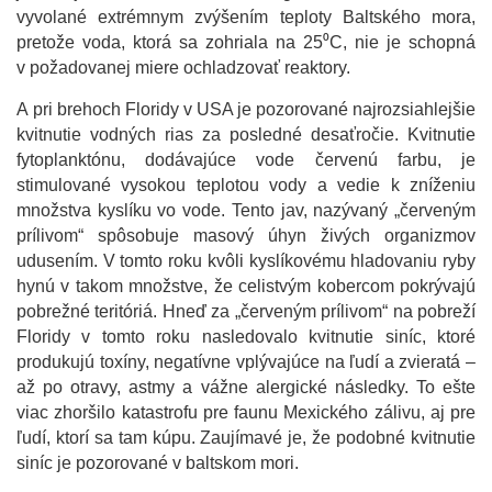
vyvolané extrémnym zvýšením teploty Baltského mora,
pretože voda, ktorá sa zohriala na 25⁰C, nie je schopná
v požadovanej miere ochladzovať reaktory.
A pri brehoch Floridy v USA je pozorované najrozsiahlejšie
kvitnutie vodných rias za posledné desaťročie. Kvitnutie
fytoplanktónu, dodávajúce vode červenú farbu, je
stimulované vysokou teplotou vody a vedie k zníženiu
množstva kyslíku vo vode. Tento jav, nazývaný „červeným
prílivom“ spôsobuje masový úhyn živých organizmov
udusením. V tomto roku kvôli kyslíkovému hladovaniu ryby
hynú v takom množstve, že celistvým kobercom pokrývajú
pobrežné teritóriá. Hneď za „červeným prílivom“ na pobreží
Floridy v tomto roku nasledovalo kvitnutie siníc, ktoré
produkujú toxíny, negatívne vplývajúce na ľudí a zvieratá –
až po otravy, astmy a vážne alergické následky. To ešte
viac zhoršilo katastrofu pre faunu Mexického zálivu, aj pre
ľudí, ktorí sa tam kúpu. Zaujímavé je, že podobné kvitnutie
siníc je pozorované v baltskom mori.