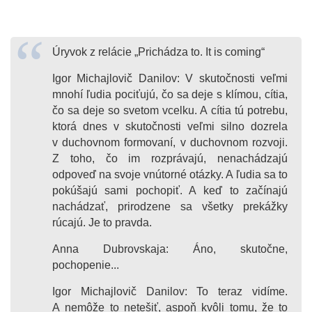
Úryvok z relácie „Prichádza to. It is coming“
Igor Michajlovič Danilov: V skutočnosti veľmi
mnohí ľudia pociťujú, čo sa deje s klímou, cítia,
čo sa deje so svetom vcelku. A cítia tú potrebu,
ktorá dnes v skutočnosti veľmi silno dozrela
v duchovnom formovaní, v duchovnom rozvoji.
Z toho, čo im rozprávajú, nenachádzajú
odpoveď na svoje vnútorné otázky. A ľudia sa to
pokúšajú sami pochopiť. A keď to začínajú
nachádzať, prirodzene sa všetky prekážky
rúcajú. Je to pravda.
Anna Dubrovskaja: Áno, skutočne,
pochopenie...
Igor Michajlovič Danilov: To teraz vidíme.
A nemôže to netešiť, aspoň kvôli tomu, že to