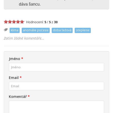
dáva šancu.
Hodnocení:
5
/
5
z
30
klima
anomálie počasia
doba ľadová
oteplenie
Zatím žádné komentáře...
Jméno
*
Email
*
Komentář
*