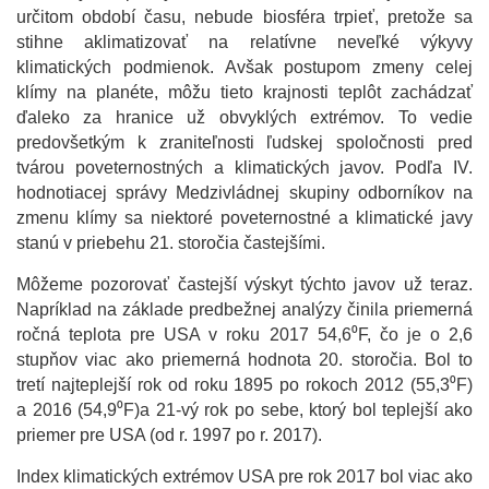
určitom období času, nebude biosféra trpieť, pretože sa
stihne aklimatizovať na relatívne neveľké výkyvy
klimatických podmienok. Avšak postupom zmeny celej
klímy na planéte, môžu tieto krajnosti teplôt zachádzať
ďaleko za hranice už obvyklých extrémov. To vedie
predovšetkým k zraniteľnosti ľudskej spoločnosti pred
tvárou poveternostných a klimatických javov. Podľa IV.
hodnotiacej správy Medzivládnej skupiny odborníkov na
zmenu klímy sa niektoré poveternostné a klimatické javy
stanú v priebehu 21. storočia častejšími.
Môžeme pozorovať častejší výskyt týchto javov už teraz.
Napríklad na základe predbežnej analýzy činila priemerná
ročná teplota pre USA v roku 2017 54,6⁰F, čo je o 2,6
stupňov viac ako priemerná hodnota 20. storočia. Bol to
tretí najteplejší rok od roku 1895 po rokoch 2012 (55,3⁰F)
a 2016 (54,9⁰F)a 21-vý rok po sebe, ktorý bol teplejší ako
priemer pre USA (od r. 1997 po r. 2017).
Index klimatických extrémov USA pre rok 2017 bol viac ako