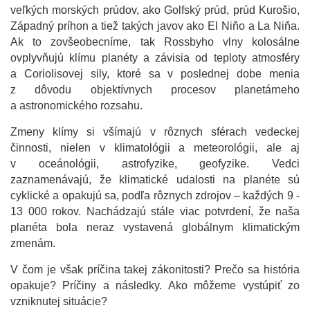
veľkých morských prúdov, ako Golfský prúd, prúd Kurošio,
Západný príhon a tiež takých javov ako El Niňo a La Niňa.
Ak to zovšeobecníme, tak Rossbyho vlny kolosálne
ovplyvňujú klímu planéty a závisia od teploty atmosféry
a Coriolisovej sily, ktoré sa v poslednej dobe menia
z dôvodu objektívnych procesov planetárneho
a astronomického rozsahu.
Zmeny klímy si všímajú v rôznych sférach vedeckej
činnosti, nielen v klimatológii a meteorológii, ale aj
v oceánológii, astrofyzike, geofyzike. Vedci
zaznamenávajú, že klimatické udalosti na planéte sú
cyklické a opakujú sa, podľa rôznych zdrojov – každých 9 -
13 000 rokov. Nachádzajú stále viac potvrdení, že naša
planéta bola neraz vystavená globálnym klimatickým
zmenám.
V čom je však príčina takej zákonitosti? Prečo sa história
opakuje? Príčiny a následky. Ako môžeme vystúpiť zo
vzniknutej situácie?