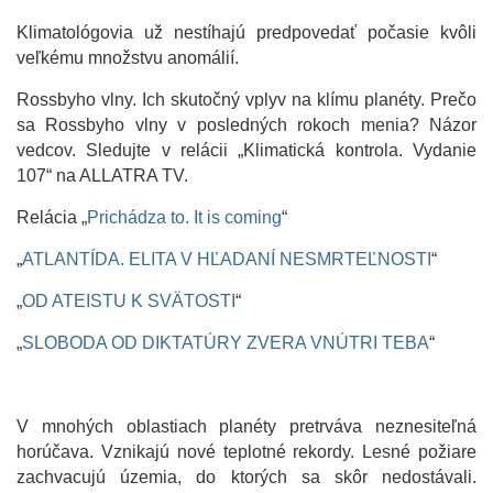
Klimatológovia už nestíhajú predpovedať počasie kvôli
veľkému množstvu anomálií.
Rossbyho vlny. Ich skutočný vplyv na klímu planéty. Prečo
sa Rossbyho vlny v posledných rokoch menia? Názor
vedcov. Sledujte v relácii „Klimatická kontrola. Vydanie
107“ na ALLATRA TV.
Relácia „
Prichádza to. It is coming
“
„
ATLANTÍDA. ELITA V HĽADANÍ NESMRTEĽNOSTI
“
„
OD ATEISTU K SVÄTOSTI
“
„
SLOBODA OD DIKTATÚRY ZVERA VNÚTRI TEBA
“
V mnohých oblastiach planéty pretrváva neznesiteľná
horúčava. Vznikajú nové teplotné rekordy. Lesné požiare
zachvacujú územia, do ktorých sa skôr nedostávali.