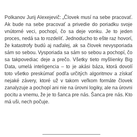
Polkanov Jurij Alexejevič: „Človek musí na sebe pracovať.
Ak bude na sebe pracovať a privedie do poriadku svoje
vnútorné veci, pochopí, čo sa deje vonku. Je to jeden
proces, nedá sa to rozdeliť. Jednoducho to ešte raz hovorí,
že katastrofy budú aj naďalej, ak sa človek nevysporiada
sám so sebou. Vysporiada sa sám so sebou a pochopí, čo
sa takpovediac deje a prečo. Všetky tieto myšlienky Big
Data, umelá inteligencia – to je akási báza, ktorá dovolí
toto všetko preskúmať podľa určitých algoritmov a získať
nejaké závery, ktoré už v takom veľkom formáte človek
zanalyzuje a pochopí ani nie na úrovni logiky, ale na úrovni
pocitu a vnemu, že je to šanca pre nás. Šanca pre nás. Kto
má uši, nech počuje.
_____________________