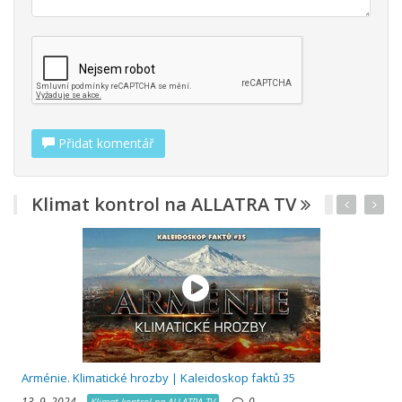
Přidat komentář
Klimat kontrol na ALLATRA TV
R
Arménie. Klimatické hrozby | Kaleidoskop faktů 35
13. 9. 2024,
0
Klimat kontrol na ALLATRA TV