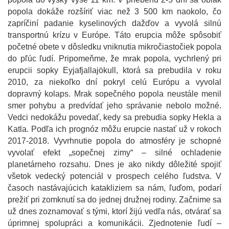
popola dokáže rozšíriť viac než 3 500 km naokolo, čo
zapríčiní padanie kyselinových dažďov a vyvolá silnú
transportnú krízu v Európe. Táto erupcia môže spôsobiť
početné obete v dôsledku vniknutia mikročiastočiek popola
do pľúc ľudí. Pripomeňme, že mrak popola, vychrlený pri
erupcii sopky Eyjafjallajökull, ktorá sa prebudila v roku
2010, za niekoľko dní pokryl celú Európu a vyvolal
dopravný kolaps. Mrak sopečného popola neustále menil
smer pohybu a predvídať jeho správanie nebolo možné.
Vedci nedokážu povedať, kedy sa prebudia sopky Hekla a
Katla. Podľa ich prognóz môžu erupcie nastať už v rokoch
2017-2018. Vyvrhnutie popola do atmosféry je schopné
vyvolať efekt „sopečnej zimy“ – silné ochladenie
planetárneho rozsahu. Dnes je ako nikdy dôležité spojiť
všetok vedecký potenciál v prospech celého ľudstva. V
časoch nastávajúcich katakliziem sa nám, ľuďom, podarí
prežiť pri zomknutí sa do jednej družnej rodiny. Začnime sa
už dnes zoznamovať s tými, ktorí žijú vedľa nás, otvárať sa
úprimnej spolupráci a komunikácii. Zjednotenie ľudí –