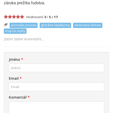
záruka prežitia ľudstva.
Hodnocení:
5
/
5
z
17
anomálie počasia
globálne kataklyzmy
sledovanie klimatu
erupcia sopky
Zatím žádné komentáře...
Jméno
*
Email
*
Komentář
*