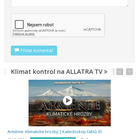
Přidat komentář
Klimat kontrol na ALLATRA TV
R
Arménie. Klimatické hrozby | Kaleidoskop faktů 35