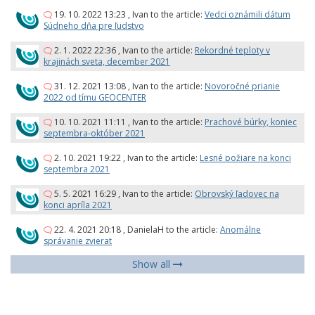
19. 10. 2022 13:23
,
Ivan
to the article:
Vedci oznámili dátum
Súdneho dňa pre ľudstvo
2. 1. 2022 22:36
,
Ivan
to the article:
Rekordné teploty v
krajinách sveta, december 2021
31. 12. 2021 13:08
,
Ivan
to the article:
Novoročné prianie
2022 od tímu GEOCENTER
10. 10. 2021 11:11
,
Ivan
to the article:
Prachové búrky, koniec
septembra-október 2021
2. 10. 2021 19:22
,
Ivan
to the article:
Lesné požiare na konci
septembra 2021
5. 5. 2021 16:29
,
Ivan
to the article:
Obrovský ľadovec na
konci apríla 2021
22. 4. 2021 20:18
,
DanielaH
to the article:
Anomálne
správanie zvierat
Show all