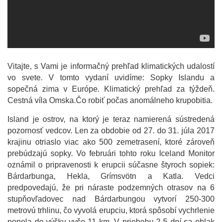
Vitajte, s Vami je informačný prehľad klimatických udalostí
vo svete. V tomto vydaní uvidíme: Sopky Islandu a
sopečná zima v Európe. Klimatický prehľad za týždeň.
Cestná víla Omska.Čo robiť počas anomálneho krupobitia.
Island je ostrov, na ktorý je teraz namierená sústredená
pozornosť vedcov. Len za obdobie od 27. do 31. júla 2017
krajinu otriaslo viac ako 500 zemetrasení, ktoré zároveň
prebúdzajú sopky. Vo februári tohto roku Iceland Monitor
oznámil o pripravenosti k erupcii súčasne štyroch sopiek:
Bárdarbunga, Hekla, Grímsvötn a Katla. Vedci
predpovedajú, že pri náraste podzemných otrasov na 6
stupňovľadovec nad Bárdarbungou vytvorí 250-300
metrovú trhlinu, čo vyvolá erupciu, ktorá spôsobí vychrlenie
popola do výšky vyše 11 km. V priebehu 2-5 dní sa oblak