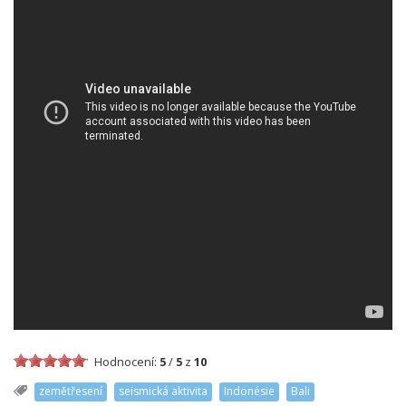
Hodnocení:
5
/
5
z
10
zemětřesení
seismická aktivita
Indonésie
Bali