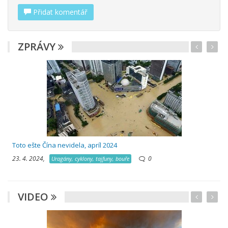
Přidat komentář
ZPRÁVY
Toto ešte Čína nevidela, apríl 2024
23. 4. 2024,
0
Uragány, cyklony, tajfuny, bouře
VIDEO