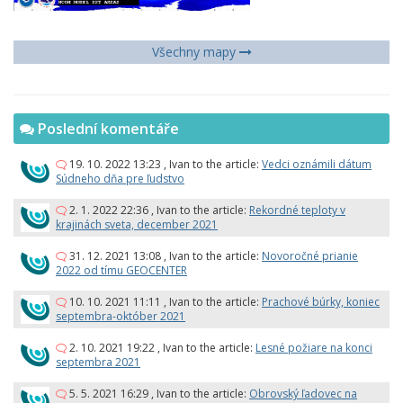
Všechny mapy
Poslední komentáře
19. 10. 2022 13:23
,
Ivan
to the article:
Vedci oznámili dátum
Súdneho dňa pre ľudstvo
2. 1. 2022 22:36
,
Ivan
to the article:
Rekordné teploty v
krajinách sveta, december 2021
31. 12. 2021 13:08
,
Ivan
to the article:
Novoročné prianie
2022 od tímu GEOCENTER
10. 10. 2021 11:11
,
Ivan
to the article:
Prachové búrky, koniec
septembra-október 2021
2. 10. 2021 19:22
,
Ivan
to the article:
Lesné požiare na konci
septembra 2021
5. 5. 2021 16:29
,
Ivan
to the article:
Obrovský ľadovec na