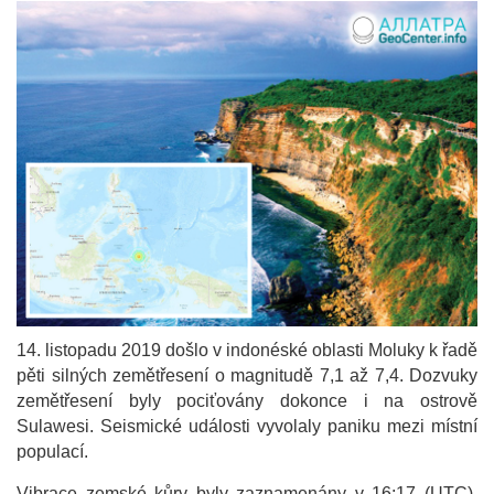
14. listopadu 2019 došlo v indonéské oblasti Moluky k řadě
pěti silných zemětřesení o magnitudě 7,1 až 7,4. Dozvuky
zemětřesení byly pociťovány dokonce i na ostrově
Sulawesi. Seismické události vyvolaly paniku mezi místní
populací.
Vibrace zemské kůry byly zaznamenány v 16:17 (UTC).