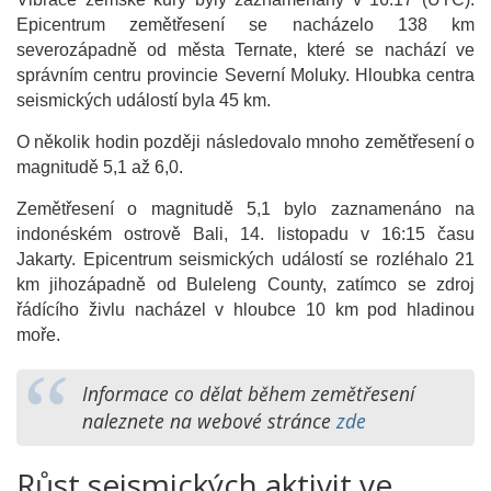
Epicentrum zemětřesení se nacházelo 138 km
severozápadně od města Ternate, které se nachází ve
správním centru provincie Severní Moluky. Hloubka centra
seismických událostí byla 45 km.
O několik hodin později následovalo mnoho zemětřesení o
magnitudě 5,1 až 6,0.
Zemětřesení o magnitudě 5,1 bylo zaznamenáno na
indonéském ostrově Bali, 14. listopadu v 16:15 času
Jakarty. Epicentrum seismických událostí se rozléhalo 21
km jihozápadně od Buleleng County, zatímco se zdroj
řádícího živlu nacházel v hloubce 10 km pod hladinou
moře.
Informace co dělat během zemětřesení
naleznete na webové stránce
zde
Růst seismických aktivit ve