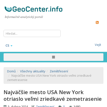
Informačně-analytický portál
Vejít
CS
Domů
Všechny aktuality
Zemětřesení
Najväčšie mesto USA New York otriaslo veľmi zriedkavé
zemetrasenie
Najväčšie mesto USA New York
otriaslo veľmi zriedkavé zemetrasenie
5. dubna 2024
Zemětřesení
0
3480