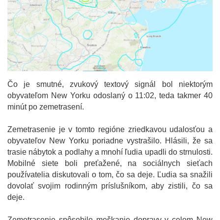
Čo je smutné, zvukový textový signál bol niektorým
obyvateľom New Yorku odoslaný o 11:02, teda takmer 40
minút po zemetrasení.
Zemetrasenie je v tomto regióne zriedkavou udalosťou a
obyvateľov New Yorku poriadne vystrašilo. Hlásili, že sa
trasie nábytok a podlahy a mnohí ľudia upadli do strnulosti.
Mobilné siete boli preťažené, na sociálnych sieťach
používatelia diskutovali o tom, čo sa deje. Ľudia sa snažili
dovolať svojim rodinným príslušníkom, aby zistili, čo sa
deje.
Zemetrasenie spôsobilo meškanie dopravy v celom New