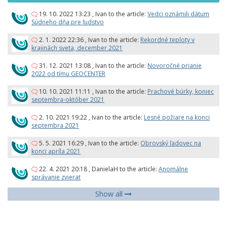
19. 10. 2022 13:23
,
Ivan
to the article:
Vedci oznámili dátum
Súdneho dňa pre ľudstvo
2. 1. 2022 22:36
,
Ivan
to the article:
Rekordné teploty v
krajinách sveta, december 2021
31. 12. 2021 13:08
,
Ivan
to the article:
Novoročné prianie
2022 od tímu GEOCENTER
10. 10. 2021 11:11
,
Ivan
to the article:
Prachové búrky, koniec
septembra-október 2021
2. 10. 2021 19:22
,
Ivan
to the article:
Lesné požiare na konci
septembra 2021
5. 5. 2021 16:29
,
Ivan
to the article:
Obrovský ľadovec na
konci apríla 2021
22. 4. 2021 20:18
,
DanielaH
to the article:
Anomálne
správanie zvierat
Show all