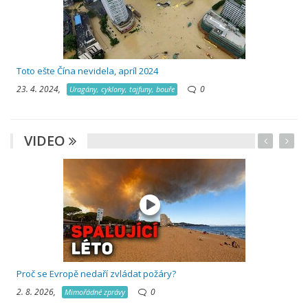
Toto ešte Čína nevidela, apríl 2024
23. 4. 2024,
0
Uragány, cyklony, tajfuny, bouře
VIDEO
Proč se Evropě nedaří zvládat požáry?
2. 8. 2026,
0
Mimořádné zprávy