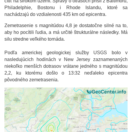
cítiť na širokom území. Správy o otrasoch prišli z Baltimoru,
Philadelphie, Bostonu i Rhode Islandu, ktoré sa
nachádzajú do vzdialenosti 435 km od epicentra.
Zemetrasenie s magnitúdou 4,8 je dostatočne silné na to,
aby ho pocítili ľudia, a má určité štrukturálne následky. Má
silu stredne veľkého tornáda.
Podľa americkej geologickej služby USGS bolo v
nasledujúcich hodinách v New Jersey zaznamenaných
niekoľko menších dotrasov vrátane jedného s magnitúdou
2,2, ku ktorému došlo o 13:32 neďaleko epicentra
pôvodného zemetrasenia.