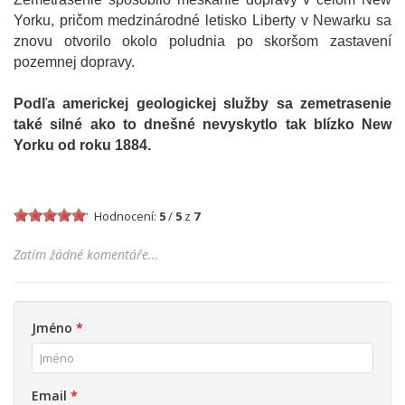
Yorku, pričom medzinárodné letisko Liberty v Newarku sa
znovu otvorilo okolo poludnia po skoršom zastavení
pozemnej dopravy.
Podľa americkej geologickej služby sa zemetrasenie
také silné ako to dnešné nevyskytlo tak blízko New
Yorku od roku 1884.
Hodnocení:
5
/
5
z
7
Zatím žádné komentáře...
Jméno
*
Email
*