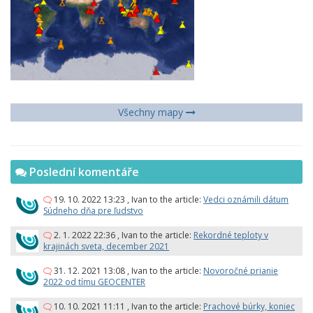
Všechny mapy
Poslední komentáře
19. 10. 2022 13:23
,
Ivan
to the article:
Vedci oznámili dátum
Súdneho dňa pre ľudstvo
2. 1. 2022 22:36
,
Ivan
to the article:
Rekordné teploty v
krajinách sveta, december 2021
31. 12. 2021 13:08
,
Ivan
to the article:
Novoročné prianie
2022 od tímu GEOCENTER
10. 10. 2021 11:11
,
Ivan
to the article:
Prachové búrky, koniec