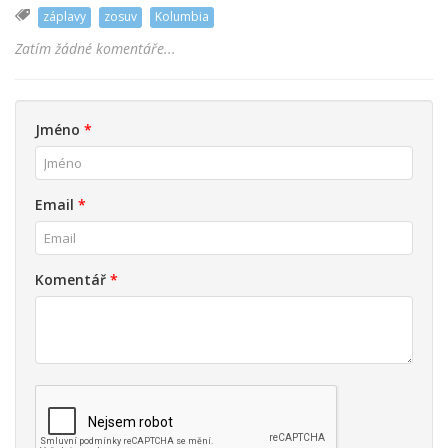
záplavy
zosuv
Kolumbia
Zatím žádné komentáře...
Jméno
*
Email
*
Komentář
*