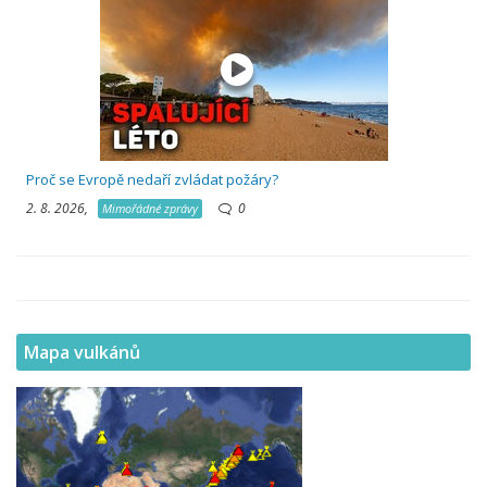
Proč se Evropě nedaří zvládat požáry?
2. 8. 2026,
0
Mimořádné zprávy
Mapa vulkánů