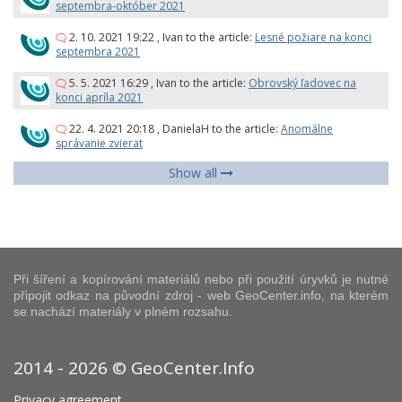
septembra-október 2021
2. 10. 2021 19:22
,
Ivan
to the article:
Lesné požiare na konci
septembra 2021
5. 5. 2021 16:29
,
Ivan
to the article:
Obrovský ľadovec na
konci apríla 2021
22. 4. 2021 20:18
,
DanielaH
to the article:
Anomálne
správanie zvierat
Show all
Při šíření a kopírování materiálů nebo při použití úryvků je nutné
připojit odkaz na původní zdroj - web GeoCenter.info, na kterém
se nachází materiály v plném rozsahu.
2014 - 2026 © GeoCenter.Info
Privacy agreement