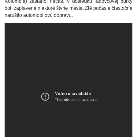
Kolumbie) zasiahol nečas. V dôsledku ľadovcovej búrky
boli zaplavené niektoré štvrte mesta. Zlé počasie čiastočne
narušilo automobilovú dopravu.