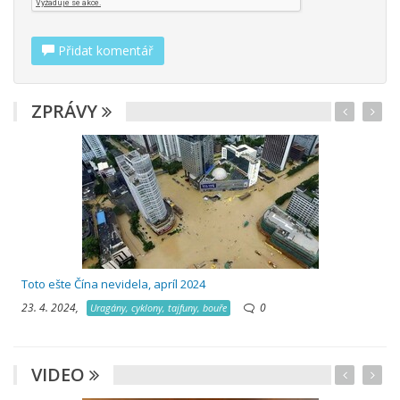
Přidat komentář
ZPRÁVY
Toto ešte Čína nevidela, apríl 2024
23. 4. 2024,
0
Uragány, cyklony, tajfuny, bouře
VIDEO