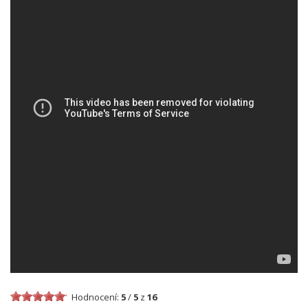
Hodnocení:
5
/
5
z
16