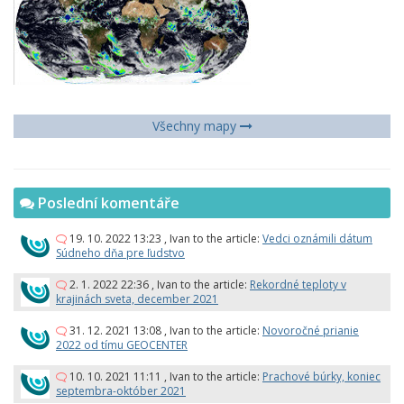
Všechny mapy
Poslední komentáře
19. 10. 2022 13:23
,
Ivan
to the article:
Vedci oznámili dátum
Súdneho dňa pre ľudstvo
2. 1. 2022 22:36
,
Ivan
to the article:
Rekordné teploty v
krajinách sveta, december 2021
31. 12. 2021 13:08
,
Ivan
to the article:
Novoročné prianie
2022 od tímu GEOCENTER
10. 10. 2021 11:11
,
Ivan
to the article:
Prachové búrky, koniec
septembra-október 2021