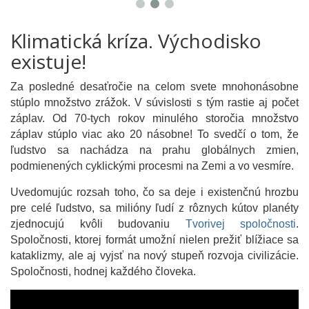
Klimatická kríza. Východisko
existuje!
Za posledné desaťročie na celom svete mnohonásobne
stúplo množstvo zrážok. V súvislosti s tým rastie aj počet
záplav. Od 70-tych rokov minulého storočia množstvo
záplav stúplo viac ako 20 násobne! To svedčí o tom, že
ľudstvo sa nachádza na prahu globálnych zmien,
podmienených cyklickými procesmi na Zemi a vo vesmíre.
Uvedomujúc rozsah toho, čo sa deje i existenčnú hrozbu
pre celé ľudstvo, sa milióny ľudí z rôznych kútov planéty
zjednocujú kvôli budovaniu
Tvorivej spoločnosti
.
Spoločnosti, ktorej formát umožní nielen prežiť blížiace sa
kataklizmy, ale aj vyjsť na nový stupeň rozvoja civilizácie.
Spoločnosti, hodnej každého človeka.