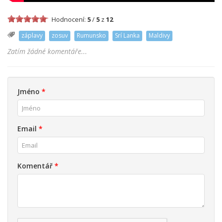
Hodnocení:
5
/
5
z
12
záplavy
zosuv
Rumunsko
Srí Lanka
Maldivy
Zatím žádné komentáře...
Jméno
*
Email
*
Komentář
*