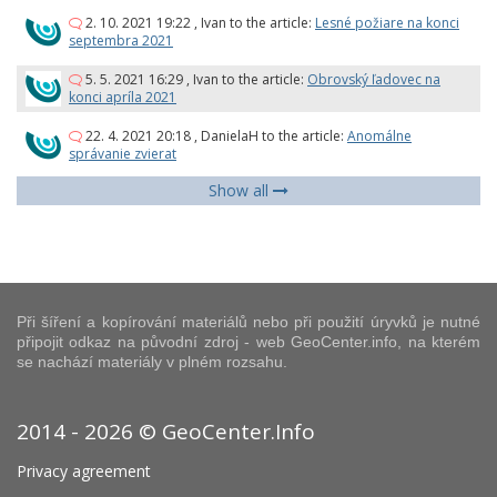
2. 10. 2021 19:22
,
Ivan
to the article:
Lesné požiare na konci
septembra 2021
5. 5. 2021 16:29
,
Ivan
to the article:
Obrovský ľadovec na
konci apríla 2021
22. 4. 2021 20:18
,
DanielaH
to the article:
Anomálne
správanie zvierat
Show all
Při šíření a kopírování materiálů nebo při použití úryvků je nutné
připojit odkaz na původní zdroj - web GeoCenter.info, na kterém
se nachází materiály v plném rozsahu.
2014 - 2026 © GeoCenter.Info
Privacy agreement