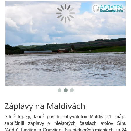
Záplavy na Maldivách
Silné lejaky, ktoré postihli obyvateľov Maldív 11. mája,
zapríčinili záplavy v niektorých častiach atolov Sínu
(Addu), Lavijani a Gnavijani. Na niektorých miestach za 24