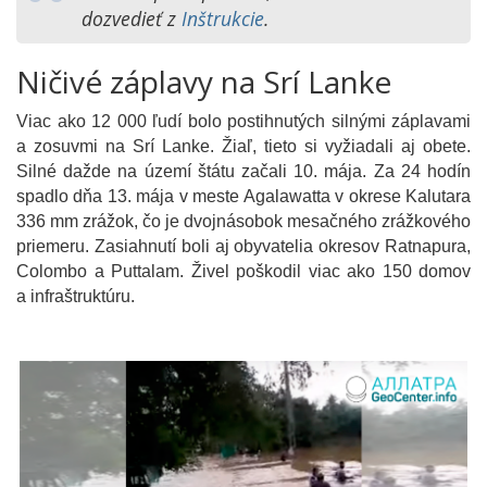
dozvedieť z
Inštrukcie
.
Ničivé záplavy na Srí Lanke
Viac ako 12 000 ľudí bolo postihnutých silnými záplavami
a zosuvmi na Srí Lanke. Žiaľ, tieto si vyžiadali aj obete.
Silné dažde na území štátu začali 10. mája. Za 24 hodín
spadlo dňa 13. mája v meste Agalawatta v okrese Kalutara
336 mm zrážok, čo je dvojnásobok mesačného zrážkového
priemeru. Zasiahnutí boli aj obyvatelia okresov Ratnapura,
Colombo a Puttalam. Živel poškodil viac ako 150 domov
a infraštruktúru.