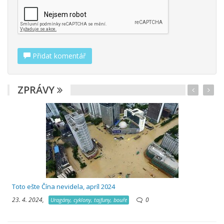
Přidat komentář
ZPRÁVY
Toto ešte Čína nevidela, apríl 2024
23. 4. 2024,
0
Uragány, cyklony, tajfuny, bouře