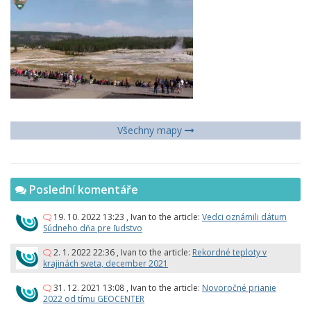
Všechny mapy
Poslední komentáře
19. 10. 2022 13:23
,
Ivan
to the article:
Vedci oznámili dátum
Súdneho dňa pre ľudstvo
2. 1. 2022 22:36
,
Ivan
to the article:
Rekordné teploty v
krajinách sveta, december 2021
31. 12. 2021 13:08
,
Ivan
to the article:
Novoročné prianie
2022 od tímu GEOCENTER