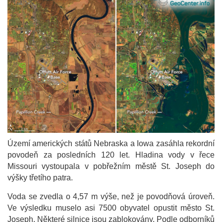
Území amerických států Nebraska a Iowa zasáhla rekordní
povodeň za posledních 120 let. Hladina vody v řece
Missouri vystoupala v pobřežním městě St. Joseph do
výšky třetího patra.
Voda se zvedla o 4,57 m výše, než je povodňová úroveň.
Ve výsledku muselo asi 7500 obyvatel opustit město St.
Joseph. Některé silnice jsou zablokovány. Podle odborníků