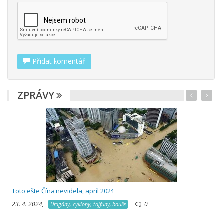
Přidat komentář
ZPRÁVY
Toto ešte Čína nevidela, apríl 2024
23. 4. 2024,
0
Uragány, cyklony, tajfuny, bouře