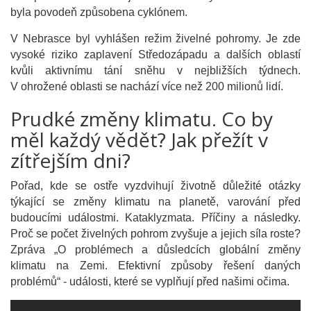
byla povodeň způsobena cyklónem.
V Nebrasce byl vyhlášen režim živelné pohromy. Je zde
vysoké riziko zaplavení Středozápadu a dalších oblastí
kvůli aktivnímu tání sněhu v nejbližších týdnech.
V ohrožené oblasti se nachází více než 200 milionů lidí.
Prudké změny klimatu. Co by
měl každý vědět? Jak přežít v
zítřejším dni?
Pořad, kde se ostře vyzdvihují životně důležité otázky
týkající se změny klimatu na planetě, varování před
budoucími událostmi. Kataklyzmata. Příčiny a následky.
Proč se počet živelných pohrom zvyšuje a jejich síla roste?
Zpráva „O problémech a důsledcích globální změny
klimatu na Zemi. Efektivní způsoby řešení daných
problémů“ - události, které se vyplňují před našimi očima.