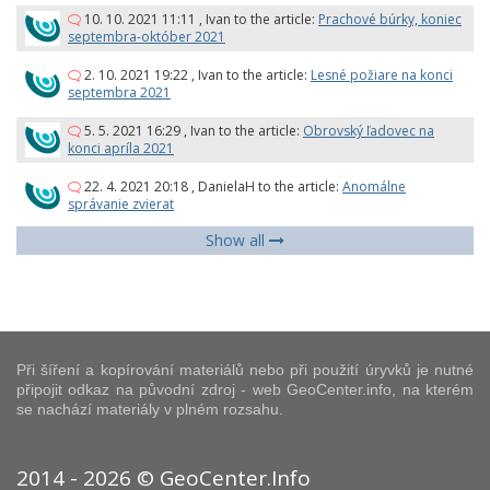
10. 10. 2021 11:11
,
Ivan
to the article:
Prachové búrky, koniec
septembra-október 2021
2. 10. 2021 19:22
,
Ivan
to the article:
Lesné požiare na konci
septembra 2021
5. 5. 2021 16:29
,
Ivan
to the article:
Obrovský ľadovec na
konci apríla 2021
22. 4. 2021 20:18
,
DanielaH
to the article:
Anomálne
správanie zvierat
Show all
Při šíření a kopírování materiálů nebo při použití úryvků je nutné
připojit odkaz na původní zdroj - web GeoCenter.info, na kterém
se nachází materiály v plném rozsahu.
2014 - 2026 © GeoCenter.Info