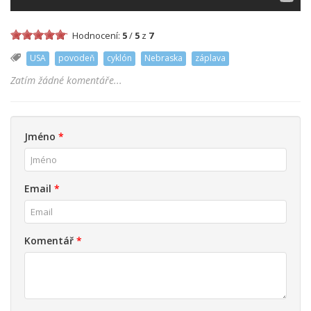
Hodnocení:
5
/
5
z
7
USA
povodeň
cyklón
Nebraska
záplava
Zatím žádné komentáře...
Jméno
*
Email
*
Komentář
*