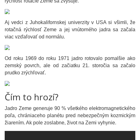
rýchlosť rotácie Zeme sa zvyšuje.
Aj vedci z Juhokalifornskej univerzity v USA si všimli, že
rotačná rýchlosť Zeme a jej vnútorného jadra sa začala
viac vzďaľovať od normálu.
Od roku 1969 do roku 1971 jadro rotovalo pomalšie ako
zemský povrch, ale od začiatku 21. storočia sa začalo
prudko zrýchľovať.
Čím to hrozí?
Jadro Zeme generuje 90 % všetkého elektromagnetického
poľa, chrániaceho planétu pred nebezpečným kozmickým
žiarením. Ak pole zoslabne, život na Zemi vyhynie.