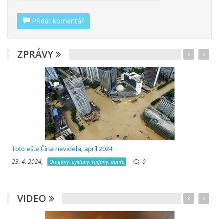
Přidat komentář
ZPRÁVY
Toto ešte Čína nevidela, apríl 2024
23. 4. 2024,
0
Uragány, cyklony, tajfuny, bouře
VIDEO