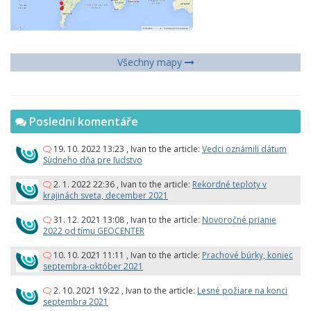
Všechny mapy
Poslední komentáře
19. 10. 2022 13:23
,
Ivan
to the article:
Vedci oznámili dátum
Súdneho dňa pre ľudstvo
2. 1. 2022 22:36
,
Ivan
to the article:
Rekordné teploty v
krajinách sveta, december 2021
31. 12. 2021 13:08
,
Ivan
to the article:
Novoročné prianie
2022 od tímu GEOCENTER
10. 10. 2021 11:11
,
Ivan
to the article:
Prachové búrky, koniec
septembra-október 2021
2. 10. 2021 19:22
,
Ivan
to the article:
Lesné požiare na konci
septembra 2021