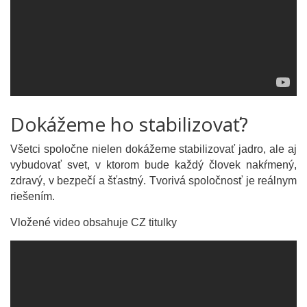
Dokážeme ho stabilizovať?
Všetci spoločne nielen dokážeme stabilizovať jadro, ale aj
vybudovať svet, v ktorom bude každý človek nakŕmený,
zdravý, v bezpečí a šťastný. Tvorivá spoločnosť je reálnym
riešením.
Vložené video obsahuje CZ titulky