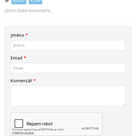
#Jadro
#Zem
Zatím žádné komentáře...
Jméno
*
Email
*
Komentář
*