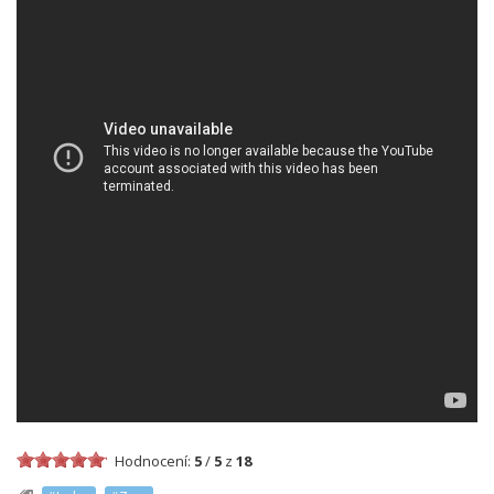
Hodnocení:
5
/
5
z
18