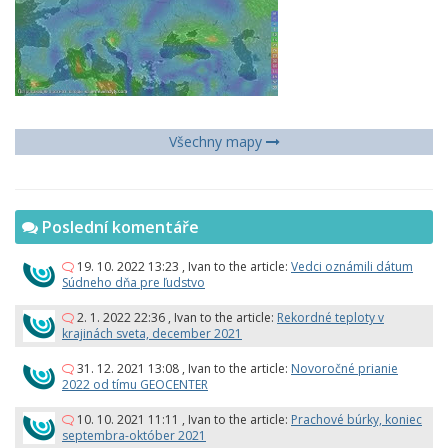
Všechny mapy
Poslední komentáře
19. 10. 2022 13:23
,
Ivan
to the article:
Vedci oznámili dátum
Súdneho dňa pre ľudstvo
2. 1. 2022 22:36
,
Ivan
to the article:
Rekordné teploty v
krajinách sveta, december 2021
31. 12. 2021 13:08
,
Ivan
to the article:
Novoročné prianie
2022 od tímu GEOCENTER
10. 10. 2021 11:11
,
Ivan
to the article:
Prachové búrky, koniec
septembra-október 2021