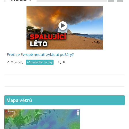
Proč se Evropě nedaří zvládat požáry?
2. 8. 2026,
0
Mimořádné zprávy
Mapa větrů