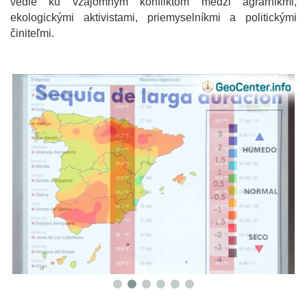
vedie ku vzájomným konfliktom medzi agrárnikmi,
ekologickými aktivistami, priemyselníkmi a politickými
činiteľmi.