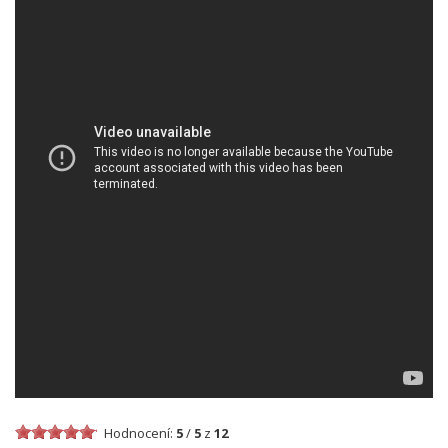
Hodnocení:
5
/
5
z
12