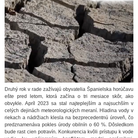
Druhý rok v rade zažívajú obyvatelia Španielska horúčavu
ešte pred letom, ktorá začína o tri mesiace skôr, ako
obvykle. Apríl 2023 sa stal najteplejším a najsuchším v
celých dejinách meteorologických meraní. Hladina vody v
riekach a nádržiach klesla na bezprecedentnú úroveň, čo
predznamenáva pokles úrody obilnín o 60 %. Dôsledkom
bude rast cien potravín. Konkurencia kvôli prístupu k vode