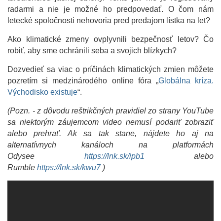
radarmi a nie je možné ho predpovedať. O čom nám
letecké spoločnosti nehovoria pred predajom lístka na let?
Ako klimatické zmeny ovplyvnili bezpečnosť letov? Čo
robiť, aby sme ochránili seba a svojich blízkych?
Dozvedieť sa viac o príčinách klimatických zmien môžete
pozretím si medzinárodého online fóra „
Globálna kríza.
Východisko existuje
“.
(Pozn. - z dôvodu reštrikčných pravidiel zo strany YouTube
sa niektorým záujemcom video nemusí podariť zobraziť
alebo prehrať. Ak sa tak stane, nájdete ho aj na
alternatívnych kanáloch na platformách
Odysee
https://lnk.sk/ipb1
alebo
Rumble
https://lnk.sk/kwu7
)