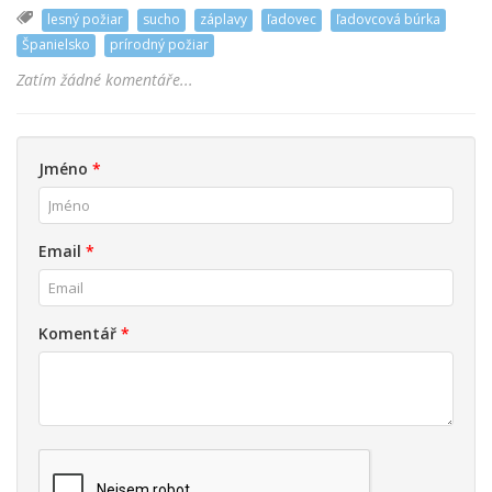
lesný požiar
sucho
záplavy
ľadovec
ľadovcová búrka
Španielsko
prírodný požiar
Zatím žádné komentáře...
Jméno
*
Email
*
Komentář
*