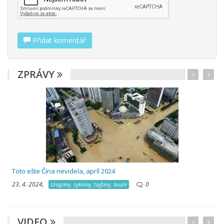
Přidat komentář
ZPRÁVY
Toto ešte Čína nevidela, apríl 2024
23. 4. 2024,
0
Uragány, cyklony, tajfuny, bouře
VIDEO