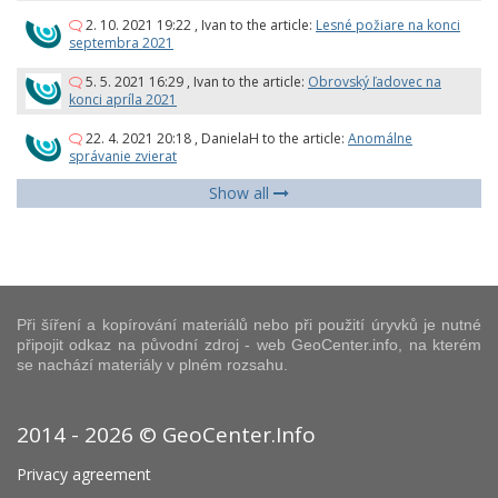
2. 10. 2021 19:22
,
Ivan
to the article:
Lesné požiare na konci
septembra 2021
5. 5. 2021 16:29
,
Ivan
to the article:
Obrovský ľadovec na
konci apríla 2021
22. 4. 2021 20:18
,
DanielaH
to the article:
Anomálne
správanie zvierat
Show all
Při šíření a kopírování materiálů nebo při použití úryvků je nutné
připojit odkaz na původní zdroj - web GeoCenter.info, na kterém
se nachází materiály v plném rozsahu.
2014 - 2026 © GeoCenter.Info
Privacy agreement