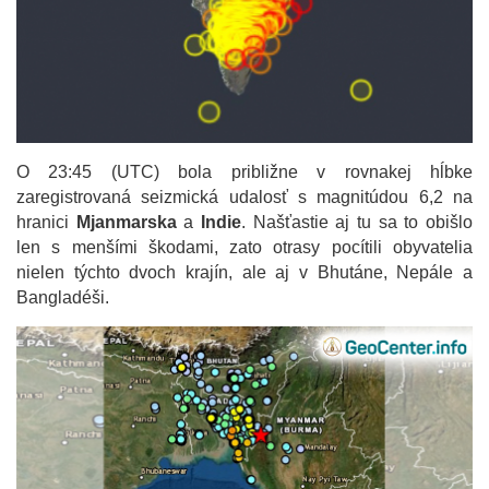
O 23:45 (UTC) bola približne v rovnakej hĺbke
zaregistrovaná seizmická udalosť s magnitúdou 6,2 na
hranici
Mjanmarska
a
Indie
. Našťastie aj tu sa to obišlo
len s menšími škodami, zato otrasy pocítili obyvatelia
nielen týchto dvoch krajín, ale aj v Bhutáne, Nepále a
Bangladéši.