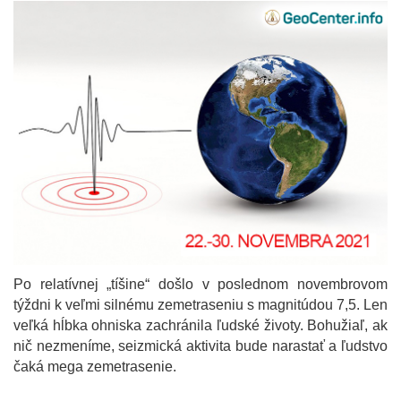
Po relatívnej „tíšine“ došlo v poslednom novembrovom
týždni k veľmi silnému zemetraseniu s magnitúdou 7,5. Len
veľká hĺbka ohniska zachránila ľudské životy. Bohužiaľ, ak
nič nezmeníme, seizmická aktivita bude narastať a ľudstvo
čaká mega zemetrasenie.