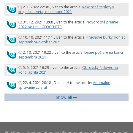
2. 1. 2022 22:36
,
Ivan
to the article:
Rekordné teploty v
krajinách sveta, december 2021
31. 12. 2021 13:08
,
Ivan
to the article:
Novoročné prianie
2022 od tímu GEOCENTER
10. 10. 2021 11:11
,
Ivan
to the article:
Prachové búrky, koniec
septembra-október 2021
2. 10. 2021 19:22
,
Ivan
to the article:
Lesné požiare na konci
septembra 2021
5. 5. 2021 16:29
,
Ivan
to the article:
Obrovský ľadovec na
konci apríla 2021
22. 4. 2021 20:18
,
DanielaH
to the article:
Anomálne
správanie zvierat
Show all
Při šíření a kopírování materiálů nebo při použití úryvků je nutné