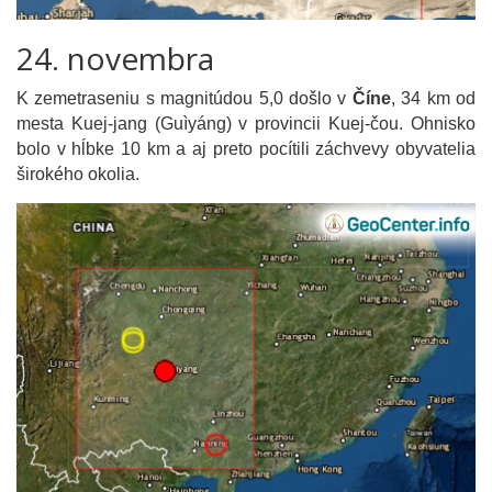
24. novembra
K zemetraseniu s magnitúdou 5,0 došlo v
Číne
, 34 km od
mesta Kuej-jang (Guìyáng) v provincii Kuej-čou. Ohnisko
bolo v hĺbke 10 km a aj preto pocítili záchvevy obyvatelia
širokého okolia.