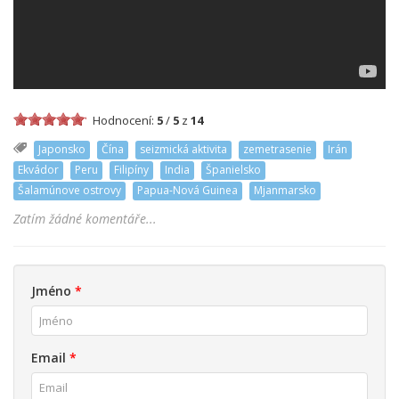
Hodnocení:
5
/
5
z
14
Japonsko
Čína
seizmická aktivita
zemetrasenie
Irán
Ekvádor
Peru
Filipíny
India
Španielsko
Šalamúnove ostrovy
Papua-Nová Guinea
Mjanmarsko
Zatím žádné komentáře...
Jméno
*
Email
*