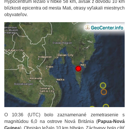
Hypocentrum ležalo v hĺbke 58 km, avšak z dôvodu 10 km
blízkosti epicentra od mesta Mati, otrasy vyľakali miestnych
obyvateľov.
O 10:36 (UTC) bolo zaznamenané zemetrasenie s
magnitúdou 6,0 na ostrove Nová Británia (
Papua-Nová
Guinea
). Ohnisko ležalo 10 km hlboko. Záchvevy bolo cítiť