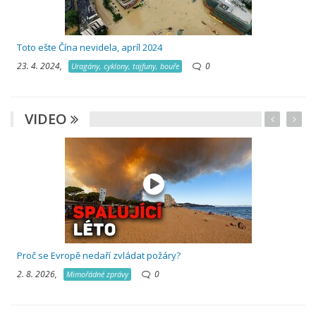
Toto ešte Čína nevidela, apríl 2024
23. 4. 2024,
0
Uragány, cyklony, tajfuny, bouře
VIDEO
Proč se Evropě nedaří zvládat požáry?
2. 8. 2026,
0
Mimořádné zprávy