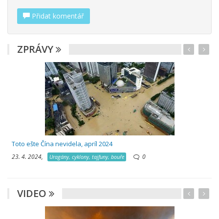
Přidat komentář
ZPRÁVY
Toto ešte Čína nevidela, apríl 2024
23. 4. 2024,
0
Uragány, cyklony, tajfuny, bouře
VIDEO