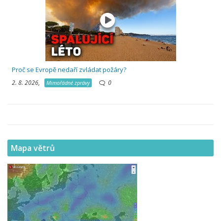
Proč se Evropě nedaří zvládat požáry?
2. 8. 2026,
0
Mimořádné zprávy
Mapa větrů