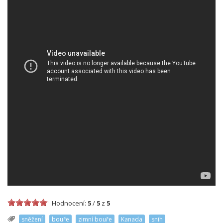
Hodnocení:
5
/
5
z
5
sněžení
bouře
zimní bouře
Kanada
snih