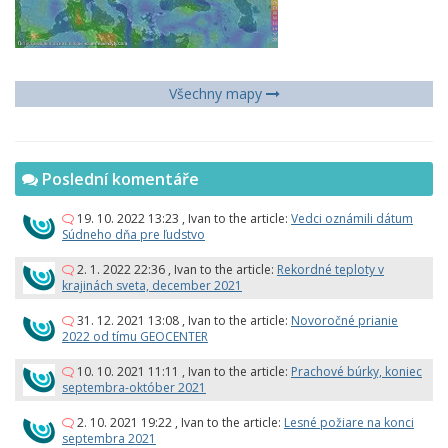
Všechny mapy
Poslední komentáře
19. 10. 2022 13:23
,
Ivan
to the article:
Vedci oznámili dátum
Súdneho dňa pre ľudstvo
2. 1. 2022 22:36
,
Ivan
to the article:
Rekordné teploty v
krajinách sveta, december 2021
31. 12. 2021 13:08
,
Ivan
to the article:
Novoročné prianie
2022 od tímu GEOCENTER
10. 10. 2021 11:11
,
Ivan
to the article:
Prachové búrky, koniec
septembra-október 2021
2. 10. 2021 19:22
,
Ivan
to the article:
Lesné požiare na konci
septembra 2021