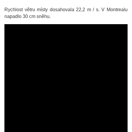
Rychlost větru místy dosahovala 22,2 m / s. V Montrealu
napadlo 30 cm sněhu.