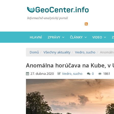
Informačně-analytický portál
HLAVNÍ
ZPRÁVY
ČLÁNKY
VIDEO
Z
Domů
Všechny aktuality
Vedro, sucho
Anomálna
Anomálna horúčava na Kube, v U
27. dubna 2020
Vedro, sucho
0
1861