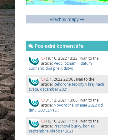
Všechny mapy
Poslední komentáře
19. 10. 2022 13:23
,
Ivan
to the
article:
Vedci oznámili dátum
Súdneho dňa pre ľudstvo
2. 1. 2022 22:36
,
Ivan
to the
article:
Rekordné teploty v krajinách
sveta, december 2021
31. 12. 2021 13:08
,
Ivan
to the
article:
Novoročné prianie 2022 od
tímu GEOCENTER
10. 10. 2021 11:11
,
Ivan
to the
article:
Prachové búrky, koniec
septembra-október 2021