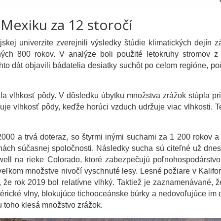
 Mexiku za 12 storočí
skej univerzite zverejnili výsledky štúdie klimatických dejín 
ch 800 rokov. V analýze boli použité letokruhy stromov z
hto dát objavili bádatelia desiatky suchôt po celom regióne, p
a vlhkosť pôdy. V dôsledku úbytku množstva zrážok stúpla pr
je vlhkosť pôdy, keďže horúci vzduch udržuje viac vlhkosti. T
2000 a trvá doteraz, so štyrmi inými suchami za 1 200 rokov a
ejinách súčasnej spoločnosti. Následky sucha sú citeľné už dne
ll na rieke Colorado, ktoré zabezpečujú poľnohospodárstvo 
veľkom množstve nivočí vyschnuté lesy. Lesné požiare v Kalifor
 že rok 2019 bol relatívne vlhký. Taktiež je zaznamenávané, ž
érické vlny, blokujúce tichooceánske búrky a nedovoľujúce im 
u toho klesá množstvo zrážok.