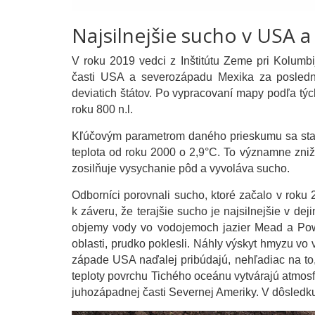
Najsilnejšie sucho v USA a
V roku 2019 vedci z Inštitútu Zeme pri Kolumbij
časti USA a severozápadu Mexika za posledný
deviatich štátov. Po vypracovaní mapy podľa týc
roku 800 n.l.
Kľúčovým parametrom daného prieskumu sa stal
teplota od roku 2000 o 2,9°C. To významne znižu
zosilňuje vysychanie pôd a vyvoláva sucho.
Odborníci porovnali sucho, ktoré začalo v roku 
k záveru, že terajšie sucho je najsilnejšie v d
objemy vody vo vodojemoch jazier Mead a Powe
oblasti, prudko poklesli. Náhly výskyt hmyzu vo 
západe USA naďalej pribúdajú, nehľadiac na to,
teploty povrchu Tichého oceánu vytvárajú atmosf
juhozápadnej časti Severnej Ameriky. V dôsledk