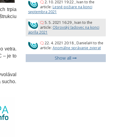
2. 10. 2021 19:22
,
Ivan
to the
article:
Lesné požiare na konci
ch trpia
septembra 2021
trukciu
5. 5. 2021 16:29
,
Ivan
to the
article:
Obrovský ľadovec na konci
apríla 2021
22. 4. 2021 20:18
,
DanielaH
to the
article:
Anomálne správanie zvierat
o vetra.
 – je to
Show all
yvolával
a sucho.