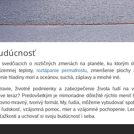
budúcnosť
 svedčiacich o rozličných zmenách na planéte, ku ktorým d
rízemnej teploty,
roztápanie permafrostu
, zmenšenie plochy
enie hladiny morí a oceánov, suchá, záplavy a mnohé iné.
ravie, životné podmienky a zabezpečenie života ľudí na v
ve teraz? Predovšetkým je mimoriadne dôležité rýchlo meniť
hovno-mravný, tvorivý formát. My, ľudia, môžeme vybudovať spo
cta, ľudskosť, vzájomná pomoc, mier a vzájomné pochopenie. Le
ťažkosti a uchovať si svoju budúcnosť i seba.