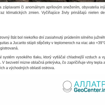
ia záplavami či anomálnym aprílovým snežením, obyvatelia iný
z klimatických zmien. Vyčíňajúce živly prinášajú nielen deš
rovný štát bol niekoľko dní zasiahnutý prúdením silného južnéh
uitas a Jucarito stúpli stĺpčeky v teplomeroch na viac ako +39°C
gistrovaná.
l systém vysokého tlaku, ktorý vytláčal chladnejší vzduch a v
. V bezvetrí mizne oblačná prikrývka, čo zapríčiňuje vlny tepla 
ch a východných oblastí ostrova.