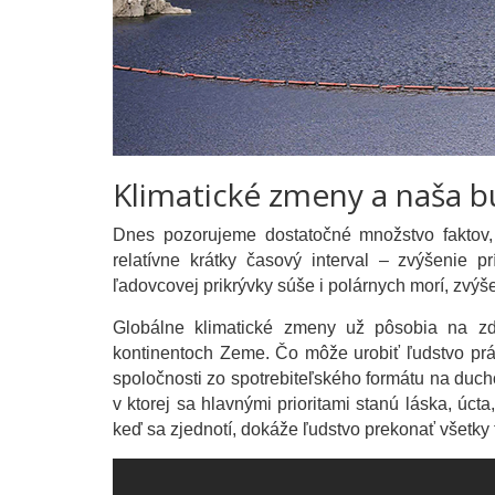
Klimatické zmeny a naša 
Dnes pozorujeme dostatočné množstvo faktov,
relatívne krátky časový interval – zvýšenie p
ľadovcovej prikrývky súše i polárnych morí, zvýš
Globálne klimatické zmeny už pôsobia na zd
kontinentoch Zeme. Čo môže urobiť ľudstvo prá
spoločnosti zo spotrebiteľského formátu na duc
v ktorej sa hlavnými prioritami stanú láska, ú
keď sa zjednotí, dokáže ľudstvo prekonať všetky 