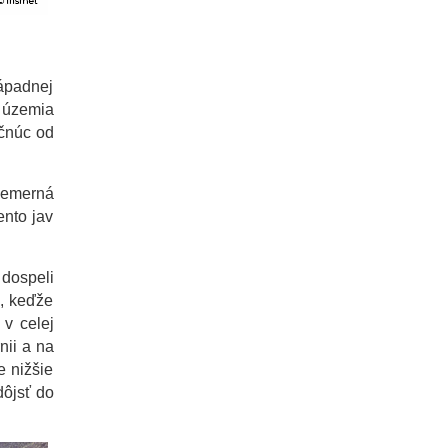
západnej
 územia
očnúc od
iemerná
ento jav
 dospeli
s, keďže
v celej
nii a na
e nižšie
dôjsť do