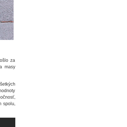
ošlo za
 a masy
šetkých
 hodnoty
ločnosť,
n spolu,