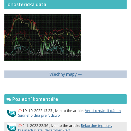
Ionosférická data
Všechny mapy
Poslední komentáře
19. 10. 2022 13:23
,
Ivan
to the article:
Vedci oznámili dátum
Súdneho dňa pre ľudstvo
2. 1. 2022 22:36
,
Ivan
to the article:
Rekordné teploty v
krajinách sveta, december 2021