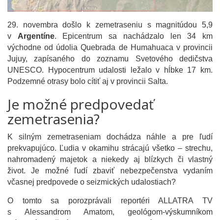
29. novembra došlo k zemetraseniu s magnitúdou 5,9
v
Argentíne
. Epicentrum sa nachádzalo len 34 km
východne od údolia Quebrada de Humahuaca v provincii
Jujuy, zapísaného do zoznamu Svetového dedičstva
UNESCO. Hypocentrum udalosti ležalo v hĺbke 17 km.
Podzemné otrasy bolo cítiť aj v provincii Salta.
Je možné predpovedať
zemetrasenia?
K silným zemetraseniam dochádza náhle a pre ľudí
prekvapujúco. Ľudia v okamihu strácajú všetko – strechu,
nahromadený majetok a niekedy aj blízkych či vlastný
život. Je možné ľudí zbaviť nebezpečenstva vydaním
včasnej predpovede o seizmických udalostiach?
O tomto sa porozprávali reportéri ALLATRA TV
s Alessandrom Amatom, geológom-výskumníkom