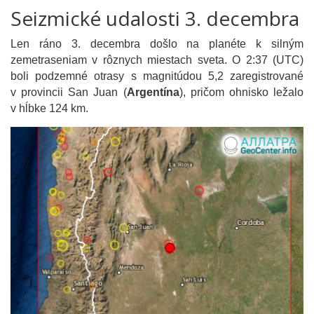
Seizmické udalosti 3. decembra
Len ráno 3. decembra došlo na planéte k silným
zemetraseniam v rôznych miestach sveta. O 2:37 (UTC)
boli podzemné otrasy s magnitúdou 5,2 zaregistrované
v provincii San Juan (
Argentína
), pričom ohnisko ležalo
v hĺbke 124 km.