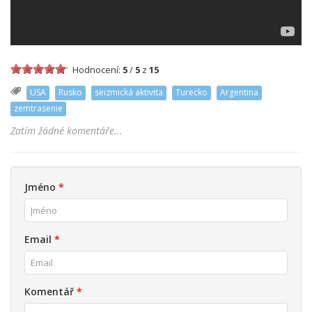
Hodnocení:
5
/
5
z
15
USA
Rusko
seizmická aktivita
Turecko
Argentina
zemtrasenie
Zatím žádné komentáře...
Jméno
*
Email
*
Komentář
*