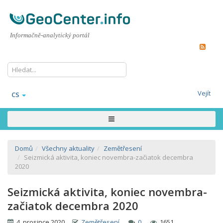
Informačně-analytický portál
Vejít
CS
Domů
Všechny aktuality
Zemětřesení
Seizmická aktivita, koniec novembra-začiatok decembra
2020
Seizmická aktivita, koniec novembra-
začiatok decembra 2020
4. prosince 2020
Zemětřesení
0
1651