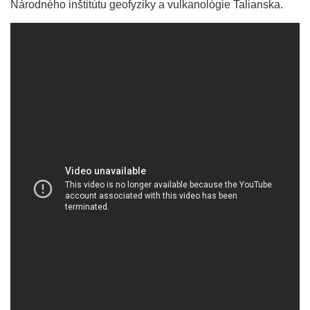
Národného inštitútu geofyziky a vulkanológie Talianska.