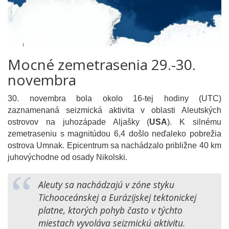
Mocné zemetrasenia 29.-30.
novembra
30. novembra bola okolo 16-tej hodiny (UTC)
zaznamenaná seizmická aktivita v oblasti Aleutských
ostrovov na juhozápade Aljašky (
USA
). K silnému
zemetraseniu s magnitúdou 6,4 došlo neďaleko pobrežia
ostrova Umnak. Epicentrum sa nachádzalo približne 40 km
juhovýchodne od osady Nikolski.
Aleuty sa nachádzajú v zóne styku
Tichooceánskej a Eurázijskej tektonickej
platne, ktorých pohyb často v týchto
miestach vyvoláva seizmickú aktivitu.