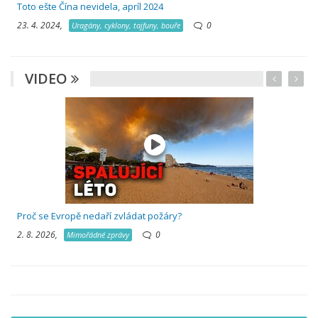
Toto ešte Čína nevidela, apríl 2024
23. 4. 2024,
0
Uragány, cyklony, tajfuny, bouře
VIDEO
Proč se Evropě nedaří zvládat požáry?
2. 8. 2026,
0
Mimořádné zprávy