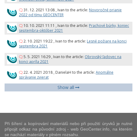
31. 12. 2021 13:08
,
Ivan
to the article:
Novoročné prianie
2022 od tímu GEOCENTER
10. 10. 2021 11:11
,
Ivan
to the article:
Prachové búrky, koniec
septembra-október 2021
2. 10. 2021 19:22
,
Ivan
to the article:
Lesné požiare na konci
septembra 2021
5. 5. 2021 16:29
,
Ivan
to the article:
Obrovský ľadovec na
konci apríla 2021
22. 4. 2021 20:18
,
DanielaH
to the article:
Anomálne
správanie zvierat
Show all
Při šíření a kopírování materiálů nebo při použití úryvků je nutné
připojit odkaz na původní zdroj - web GeoCenter.info, na kterém
se nachází materiály v plném rozsahu.