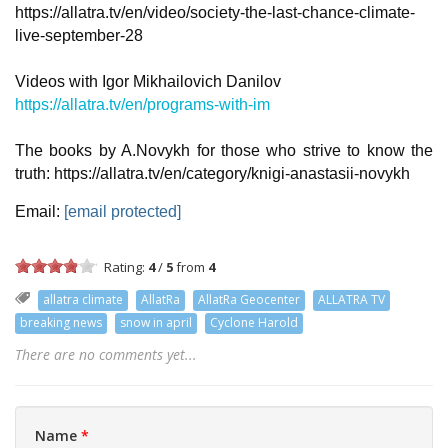
https://allatra.tv/en/video/society-the-last-chance-climate-
live-september-28
Videos with Igor Mikhailovich Danilov
https://allatra.tv/en/programs-with-im
The books by A.Novykh for those who strive to know the
truth: https://allatra.tv/en/category/knigi-anastasii-novykh
Email:
[email protected]
Rating:
4
/
5
from
4
allatra climate
AllatRa
AllatRa Geocenter
ALLATRA TV
breaking news
snow in april
Cyclone Harold
There are no comments yet...
Name
*