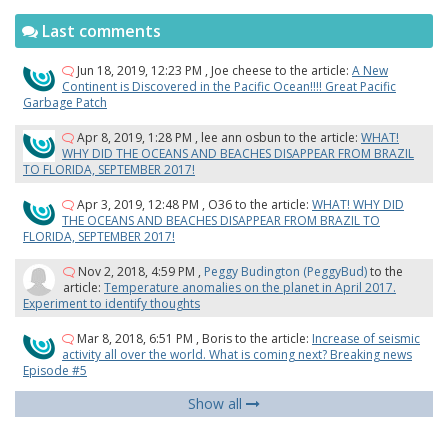
Last comments
Jun 18, 2019, 12:23 PM
,
Joe cheese
to the article:
A New
Continent is Discovered in the Pacific Ocean!!!! Great Pacific
Garbage Patch
Apr 8, 2019, 1:28 PM
,
lee ann osbun
to the article:
WHAT!
WHY DID THE OCEANS AND BEACHES DISAPPEAR FROM BRAZIL
TO FLORIDA, SEPTEMBER 2017!
Apr 3, 2019, 12:48 PM
,
O36
to the article:
WHAT! WHY DID
THE OCEANS AND BEACHES DISAPPEAR FROM BRAZIL TO
FLORIDA, SEPTEMBER 2017!
Nov 2, 2018, 4:59 PM
,
Peggy Budington (PeggyBud)
to the
article:
Temperature anomalies on the planet in April 2017.
Experiment to identify thoughts
Mar 8, 2018, 6:51 PM
,
Boris
to the article:
Increase of seismic
activity all over the world. What is coming next? Breaking news
Episode #5
Show all