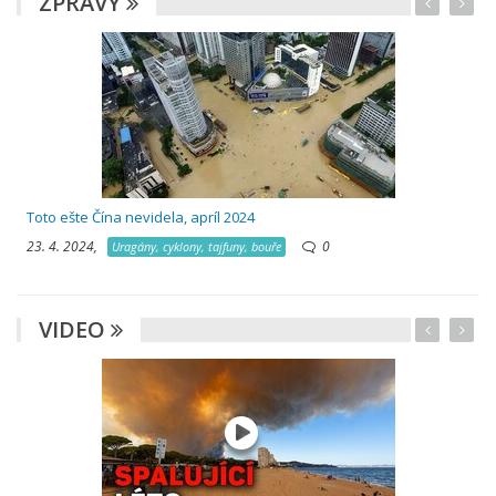
ZPRÁVY
Toto ešte Čína nevidela, apríl 2024
23. 4. 2024,
0
Uragány, cyklony, tajfuny, bouře
VIDEO