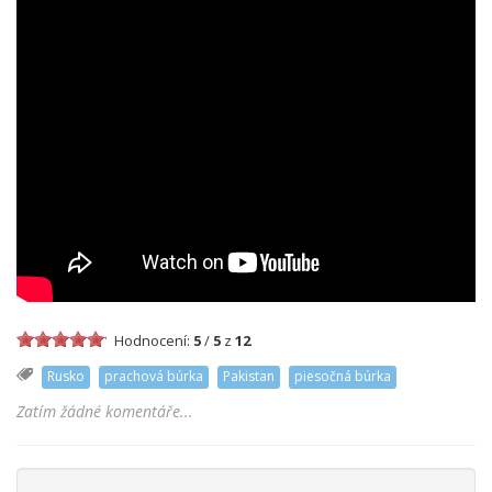
Hodnocení:
5
/
5
z
12
Rusko
prachová búrka
Pakistan
piesočná búrka
Zatím žádné komentáře...