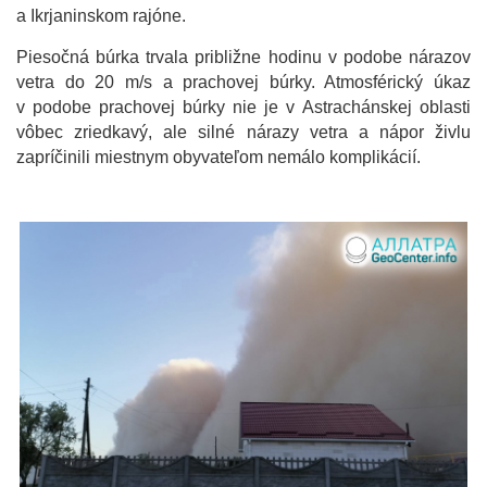
a Ikrjaninskom rajóne.
Piesočná búrka trvala približne hodinu v podobe nárazov
vetra do 20 m/s a prachovej búrky. Atmosférický úkaz
v podobe prachovej búrky nie je v Astrachánskej oblasti
vôbec zriedkavý, ale silné nárazy vetra a nápor živlu
zapríčinili miestnym obyvateľom nemálo komplikácií.