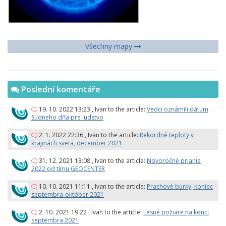
Všechny mapy
Poslední komentáře
19. 10. 2022 13:23
,
Ivan
to the article:
Vedci oznámili dátum
Súdneho dňa pre ľudstvo
2. 1. 2022 22:36
,
Ivan
to the article:
Rekordné teploty v
krajinách sveta, december 2021
31. 12. 2021 13:08
,
Ivan
to the article:
Novoročné prianie
2022 od tímu GEOCENTER
10. 10. 2021 11:11
,
Ivan
to the article:
Prachové búrky, koniec
septembra-október 2021
2. 10. 2021 19:22
,
Ivan
to the article:
Lesné požiare na konci
septembra 2021