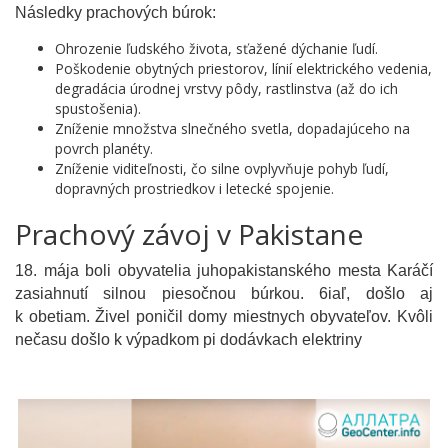
Následky prachových búrok:
Ohrozenie ľudského života, sťažené dýchanie ľudí.
Poškodenie obytných priestorov, línií elektrického vedenia,
degradácia úrodnej vrstvy pôdy, rastlinstva (až do ich
spustošenia).
Zníženie množstva slnečného svetla, dopadajúceho na
povrch planéty.
Zníženie viditeľnosti, čo silne ovplyvňuje pohyb ľudí,
dopravných prostriedkov i letecké spojenie.
Prachový závoj v Pakistane
18. mája boli obyvatelia juhopakistanského mesta Karáčí
zasiahnutí silnou piesočnou búrkou. 6iaľ, došlo aj
k obetiam. Živel poničil domy miestnych obyvateľov. Kvôli
nečasu došlo k výpadkom pi dodávkach elektriny