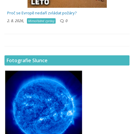
Proč se Evropě nedaří zvládat požáry?
2. 8. 2026,
0
Mimořádné zprávy
Fotografie Slunce