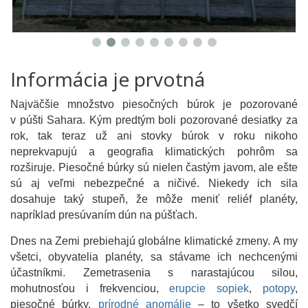
Informácia je prvotná
Najväčšie množstvo piesočných búrok je pozorované
v púšti Sahara. Kým predtým boli pozorované desiatky za
rok, tak teraz už ani stovky búrok v roku nikoho
neprekvapujú a geografia klimatických pohrôm sa
rozširuje. Piesočné búrky sú nielen častým javom, ale ešte
sú aj veľmi nebezpečné a ničivé. Niekedy ich sila
dosahuje taký stupeň, že môže meniť reliéf planéty,
napríklad presúvaním dún na púšťach.
Dnes na Zemi prebiehajú globálne klimatické zmeny. A my
všetci, obyvatelia planéty, sa stávame ich nechcenými
účastníkmi. Zemetrasenia s narastajúcou silou,
mohutnosťou i frekvenciou,
erupcie sopiek
,
potopy
,
piesočné búrky,
prírodné anomálie
– to všetko svedčí